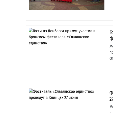
Г
ф
М
п
О
Ф
2
М
в