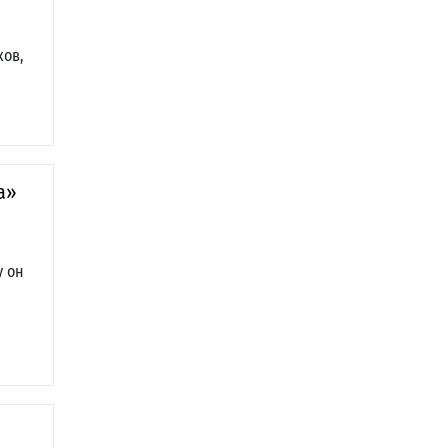
ков,
а»
у он