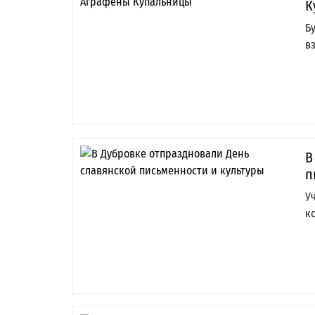
К
Б
в
В
п
У
к