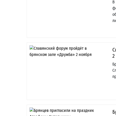
В
ф
о
л
С
2
Б
С
п
Б