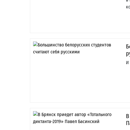
к
Б
р
И
В
П