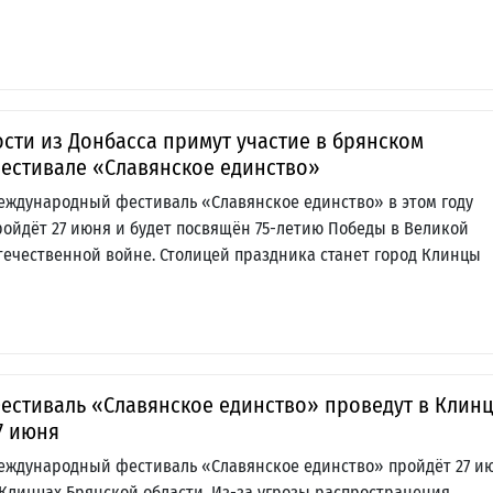
ости из Донбасса примут участие в брянском
естивале «Славянское единство»
еждународный фестиваль «Славянское единство» в этом году
ройдёт 27 июня и будет посвящён 75-летию Победы в Великой
течественной войне. Столицей праздника станет город Клинцы
естиваль «Славянское единство» проведут в Клин
7 июня
еждународный фестиваль «Славянское единство» пройдёт 27 и
 Клинцах Брянской области. Из-за угрозы распространения