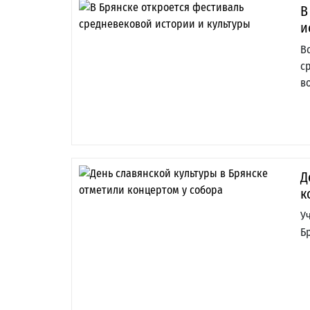
В
и
В
с
в
Д
к
У
Б