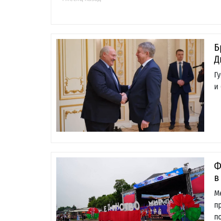
Б
Д
Г
и
Ф
в
М
п
п