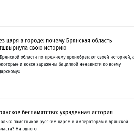
ез царя в городе: почему Брянская область
тшвырнула свою историю
 Брянской области по-прежнему пренебрегают своей историей, 
екоторые и вовсе заражены бациллой ненависти ко всему
царскому»
рянское беспамятство: украденная история
колько памятников русским царям и императорам в Брянской
бласти? Ни одного