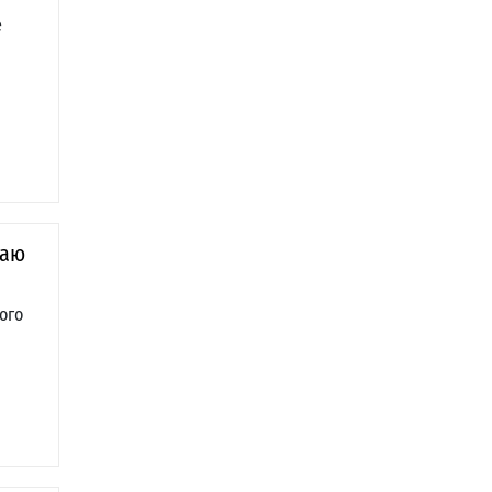
е
лаю
ого