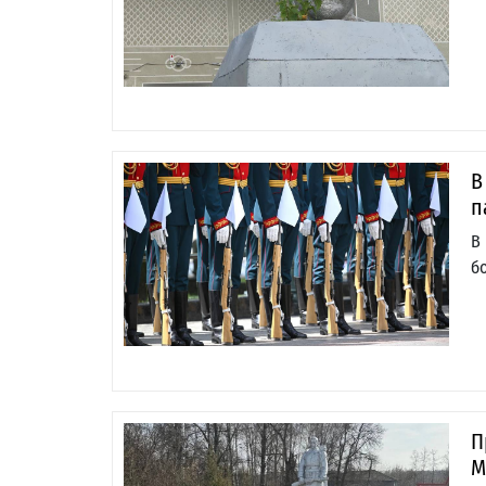
В
п
В
б
П
М