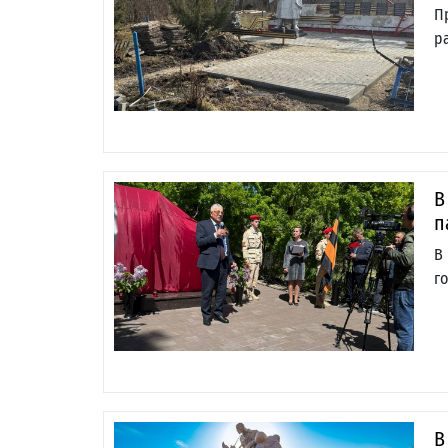
П
р
В
п
В
г
В