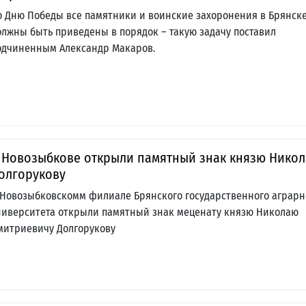
о Дню Победы все памятники и воинские захоронения в Брянск
олжны быть приведены в порядок – такую задачу поставил
одчиненным Александр Макаров.
 Новозыбкове открыли памятный знак князю Нико
олгорукову
 Новозыбковскомм филиале Брянского государственного аграрн
ниверситета открыли памятный знак меценату князю Николаю
митриевичу Долгорукову