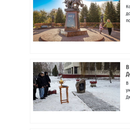
К
д
п
В
Д
В
у
Д