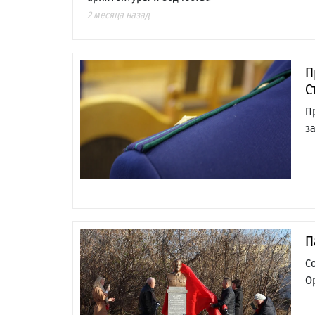
2 месяца назад
П
С
П
з
П
С
О