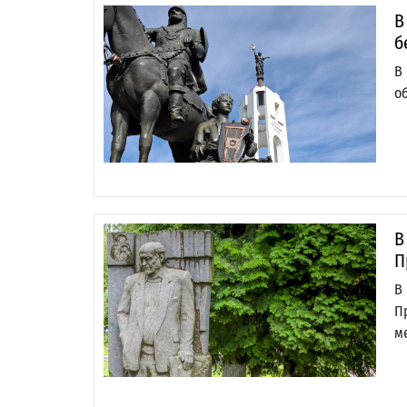
В
б
В
о
В
П
В
П
м