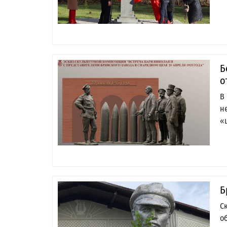
Б
о
В
н
«
Б
С
о