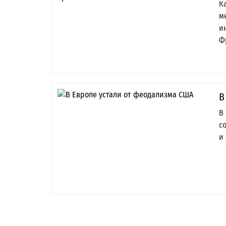
К
м
и
Ф
В
В
с
и