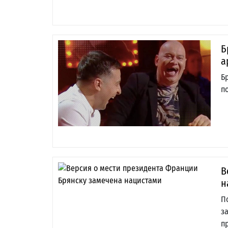
Б
а
Б
п
В
н
П
з
п