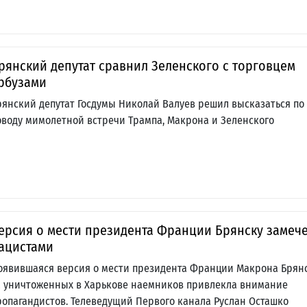
рянский депутат сравнил Зеленского с торговцем
рбузами
рянский депутат Госдумы Николай Валуев решил высказаться по
оводу мимолетной встречи Трампа, Макрона и Зеленского
ерсия о мести президента Франции Брянску замеч
ацистами
оявившаяся версия о мести президента Франции Макрона Брян
а уничтоженных в Харькове наемников привлекла внимание
ропагандистов. Телеведущий Первого канала Руслан Осташко