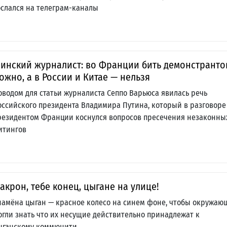
ослался на телеграм-каналы
инский журналист: во Франции бить демонстранто
ожно, а в России и Китае — нельзя
оводом для статьи журналиста Сеппо Варьюса явилась речь
оссийского президента Владимира Путина, который в разговоре
резидентом Франции коснулся вопросов пресечения незаконны
итингов
акрон, тебе конец, цыгане на улице!
намёна цыган — красное колесо на синем фоне, чтобы окружаю
огли знать что их несущие действительно принадлежат к
ыганскому коммюнити