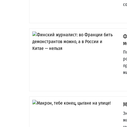
с
Ф
м
П
р
п
м
М
З
м
ц