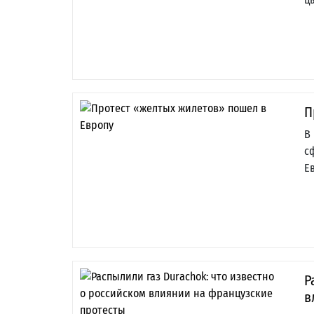
П
В
с
Е
Р
в