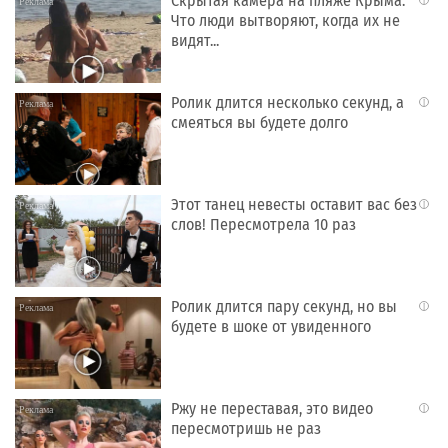
Скрытая камера на пляже Крыма:
i
Что люди вытворяют, когда их не
видят...
Ролик длится несколько секунд, а
i
смеяться вы будете долго
Этот танец невесты оставит вас без
i
слов! Пересмотрела 10 раз
Ролик длится пару секунд, но вы
i
будете в шоке от увиденного
Ржу не переставая, это видео
i
пересмотришь не раз