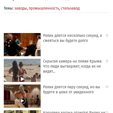
Темы:
заводы
,
промышленность
,
стальзавод
Ролик длится несколько секунд, а
i
смеяться вы будете долго
Скрытая камера на пляже Крыма:
i
Что люди вытворяют, когда их не
видят...
Ролик длится пару секунд, но вы
i
будете в шоке от увиденного
Королева вагона отожгла! Видео не
i