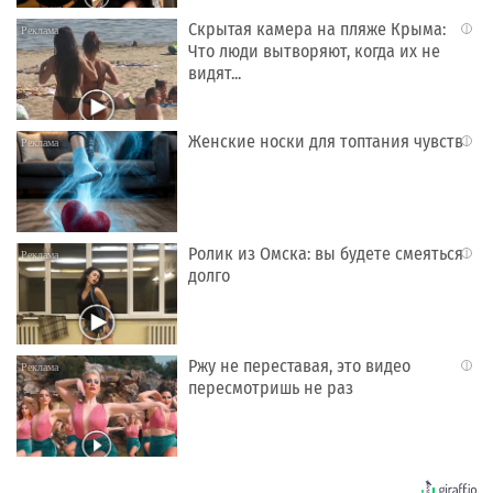
Скрытая камера на пляже Крыма:
i
Что люди вытворяют, когда их не
видят...
Женские носки для топтания чувств
i
Ролик из Омска: вы будете смеяться
i
долго
Ржу не переставая, это видео
i
пересмотришь не раз