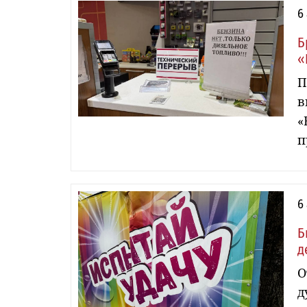
6
Б
«
П
в
«
п
6
Б
д
О
д