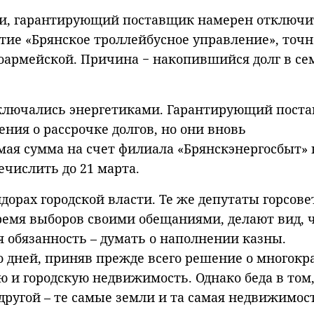
ии, гарантирующий поставщик намерен отключи
ие «Брянское троллейбусное управление», точн
оармейской. Причина − накопившийся долг в се
тключались энергетиками. Гарантирующий пост
ния о рассрочке долгов, но они вновь
мая сумма на счет филиала «Брянскэнергосбыт» 
ечислить до 21 марта.
дорах городской власти. Те же депутаты горсове
ремя выборов своими обещаниями, делают вид, 
я обязанность – думать о наполнении казны.
о дней, приняв прежде всего решение о многокр
 и городскую недвижимость. Однако беда в том,
 другой – те самые земли и та самая недвижимос