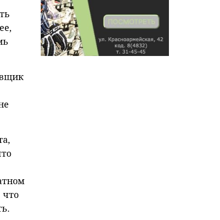
ть
ее,
мь
авщик
не
та,
что
атном
 что
ть.