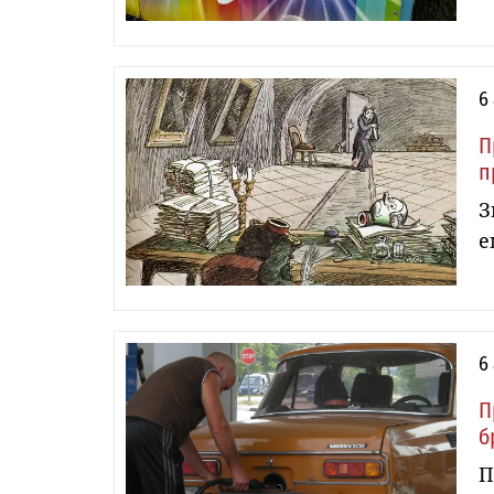
6
П
п
З
е
6
П
б
П