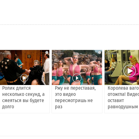
i
i
Ролик длится
Ржу не переставая,
Королева ваг
несколько секунд, а
это видео
отожгла! Виде
смеяться вы будете
пересмотришь не
оставит
долго
раз
равнодушным