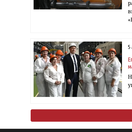
р
в
«
5
Е
м
Н
у