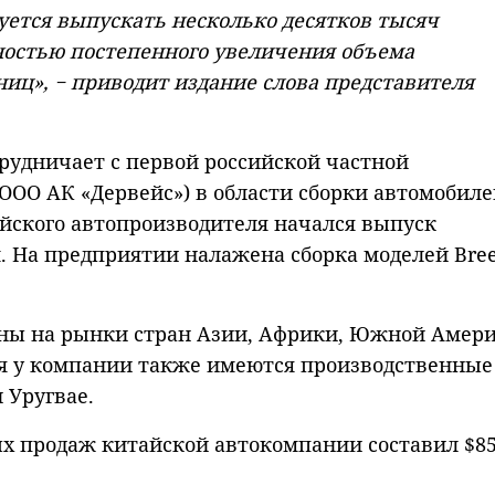
уется выпускать несколько десятков тысяч
жностью постепенного увеличения объема
иниц», − приводит издание слова представителя
трудничает с первой российской частной
ОО АК «Дервейс») в области сборки автомобиле
сийского автопроизводителя начался выпуск
 На предприятии налажена сборка моделей Bree
ины на рынки стран Азии, Африки, Южной Амери
ая у компании также имеются производственные
 Уругвае.
ых продаж китайской автокомпании составил $8