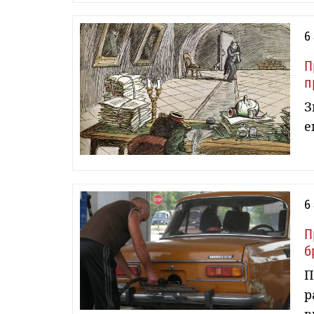
6
П
п
З
е
6
П
б
П
р