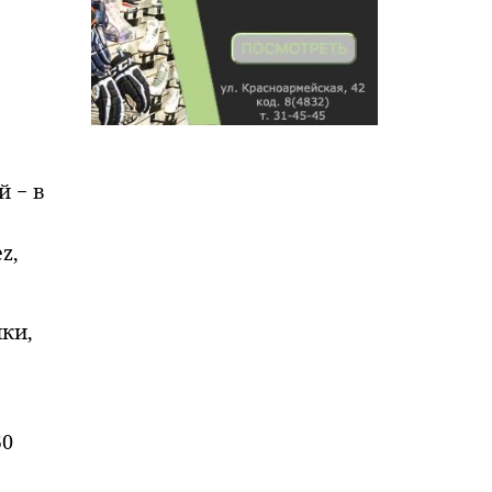
й − в
z,
ки,
50