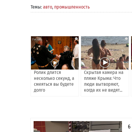
Темы:
авто
,
промышленность
i
i
Ролик длится
Скрытая камера на
несколько секунд, а
пляже Крыма: Что
смеяться вы будете
люди вытворяют,
долго
когда их не видят...
6