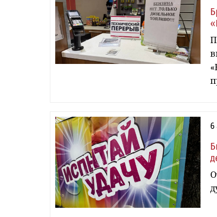
Б
«
П
в
«
п
6
Б
д
О
д