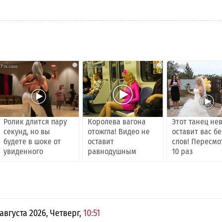
i
i
Ролик длится пару
Королева вагона
Этот танец не
секунд, но вы
отожгла! Видео не
оставит вас бе
будете в шоке от
оставит
слов! Пересмо
увиденного
равнодушным
10 раз
 августа 2026, Четверг,
10:51