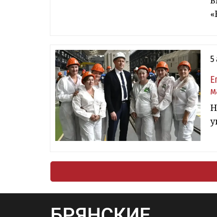
в
«
5
Е
м
Н
у
БРЯНСКИЕ