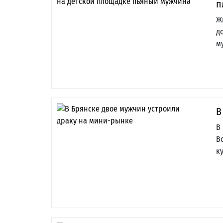
п
Ж
д
м
В
В
В
к