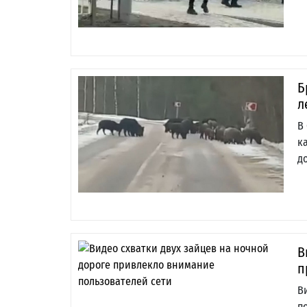
Б
л
В
к
д
В
п
В
п