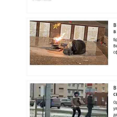
В
в
Б
В
с
В
с
О
у
д