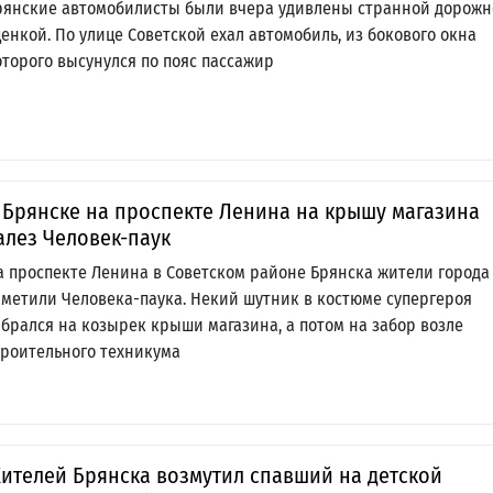
рянские автомобилисты были вчера удивлены странной дорож
ценкой. По улице Советской ехал автомобиль, из бокового окна
оторого высунулся по пояс пассажир
 Брянске на проспекте Ленина на крышу магазина
алез Человек-паук
а проспекте Ленина в Советском районе Брянска жители города
аметили Человека-паука. Некий шутник в костюме супергероя
абрался на козырек крыши магазина, а потом на забор возле
троительного техникума
ителей Брянска возмутил спавший на детской