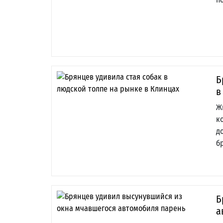
Б
в
Ж
к
д
б
Б
а