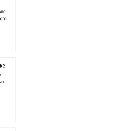
зле
ого
ке
в
ью