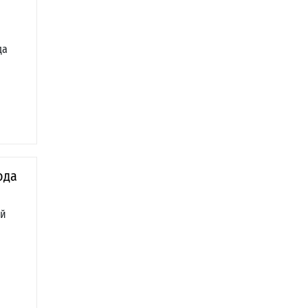
да
ода
ой