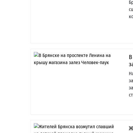
Б
с
к
В
з
Н
з
з
с
Ж