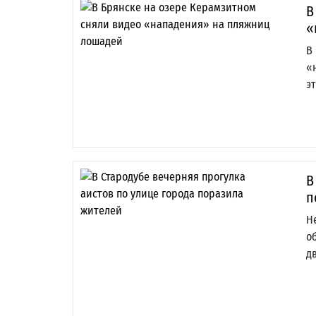
В
«
В
«
э
В
п
Н
о
д