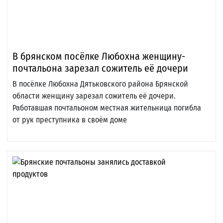
В брянском посёлке Любохна женщину-
почтальона зарезал сожитель её дочери
В посёлке Любохна Дятьковского района Брянской
области женщину зарезал сожитель её дочери.
Работавшая почтальоном местная жительница погибла
от рук преступника в своём доме