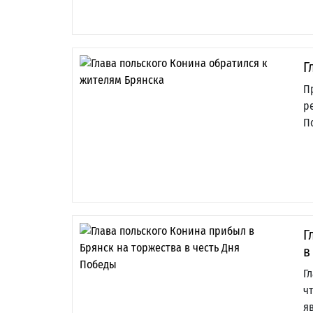
Г
П
р
П
Г
в
Г
ч
я