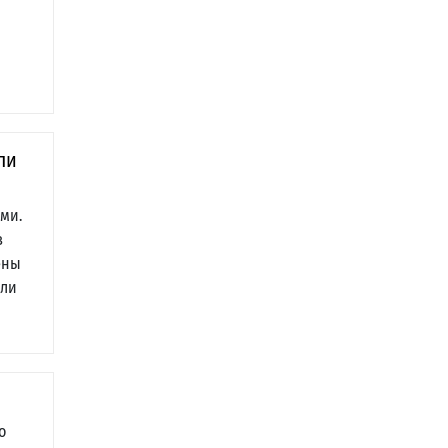
ли
ми.
в
ены
али
о