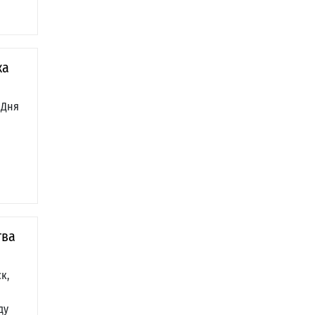
ка
 Дня
тва
к,
ду