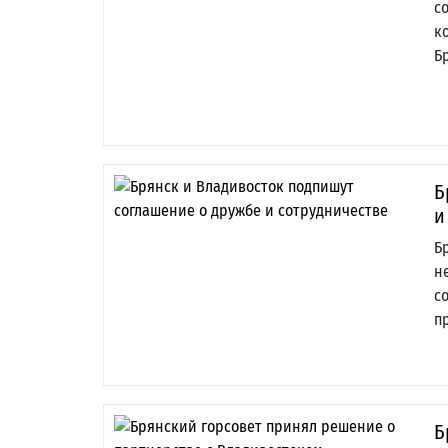
с
к
Б
Б
и
Б
н
с
п
Б