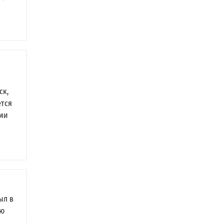
ск,
ется
ами
ыл в
ую