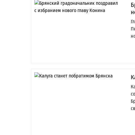
Б
н
Г
П
н
К
К
с
Б
с