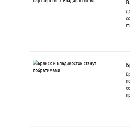
В
Д
с
г
Б
Б
п
с
п