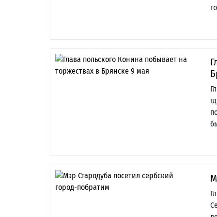
г
Г
Б
Г
г
п
б
М
Г
С
д