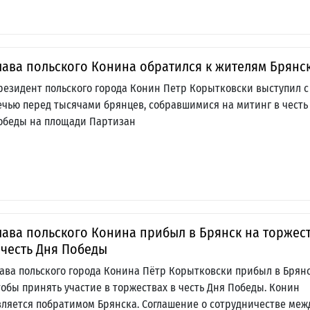
лава польского Конина обратился к жителям Брянс
резидент польского города Конин Петр Корытковски выступил с
ечью перед тысячами брянцев, собравшимися на митинг в честь
обеды на площади Партизан
лава польского Конина прибыл в Брянск на торжес
 честь Дня Победы
лава польского города Конина Пётр Корытковски прибыл в Брянс
тобы принять участие в торжествах в честь Дня Победы. Конин
вляется побратимом Брянска. Соглашение о сотрудничестве меж