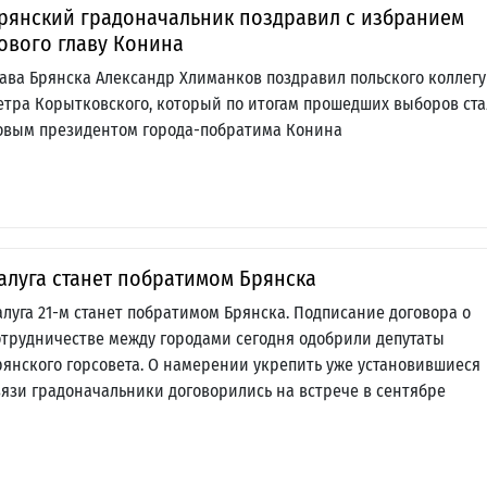
рянский градоначальник поздравил с избранием
ового главу Конина
лава Брянска Александр Хлиманков поздравил польского коллегу
етра Корытковского, который по итогам прошедших выборов ста
овым президентом города-побратима Конина
алуга станет побратимом Брянска
алуга 21-м станет побратимом Брянска. Подписание договора о
отрудничестве между городами сегодня одобрили депутаты
рянского горсовета. О намерении укрепить уже установившиеся
вязи градоначальники договорились на встрече в сентябре