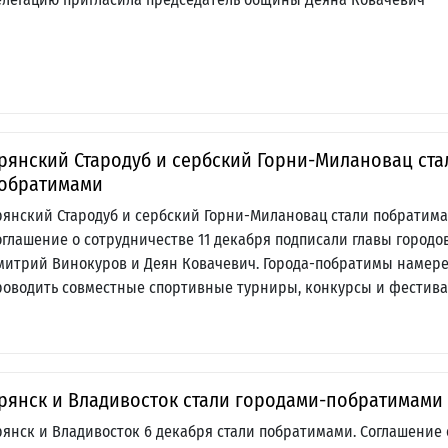
рянский Стародуб и сербский Горни-Милановац ста
обратимами
рянский Стародуб и сербский Горни-Милановац стали побратима
оглашение о сотрудничестве 11 декабря подписали главы городо
митрий Винокуров и Деян Ковачевич. Города-побратимы намер
роводить совместные спортивные турниры, конкурсы и фестив
рянск и Владивосток стали городами-побратимами
рянск и Владивосток 6 декабря стали побратимами. Соглашение 