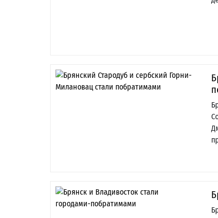
Б
п
Б
С
Д
п
Б
Б