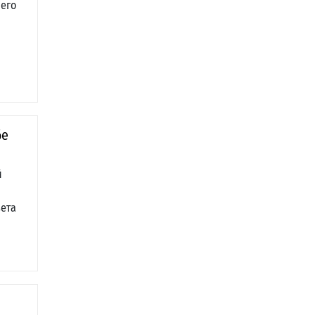
 его
бе
й
вета