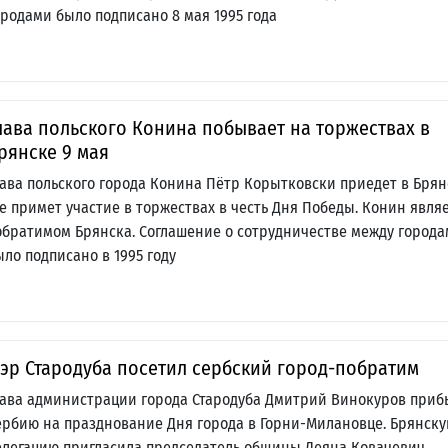
ородами было подписано 8 мая 1995 года
лава польского Конина побывает на торжествах в
рянске 9 мая
лава польского города Конина Пётр Корытковски приедет в Брян
де примет участие в торжествах в честь Дня Победы. Конин явля
обратимом Брянска. Соглашение о сотрудничестве между город
ыло подписано в 1995 году
эр Стародуба посетил сербский город-побратим
лава администрации города Стародуба Дмитрий Винокуров приб
ербию на празднование Дня города в Горни-Милановце. Брянск
елегацию пригласила председатель общины Деяна Ковачевич