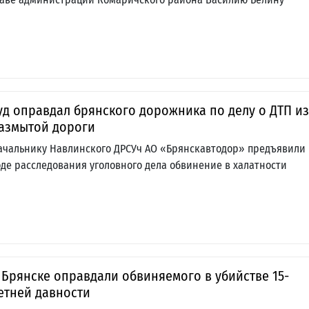
уд оправдал брянского дорожника по делу о ДТП из
азмытой дороги
ачальнику Навлинского ДРСУч АО «Брянскавтодор» предъявили 
оде расследования уголовного дела обвинение в халатности
 Брянске оправдали обвиняемого в убийстве 15-
етней давности