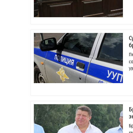
С
б
П
с
У
Б
э
Б
г