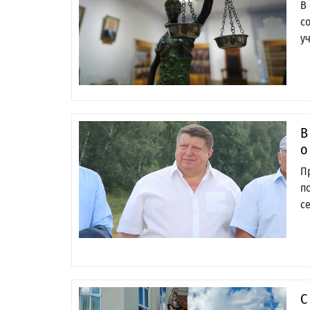
В
с
у
В
о
П
п
с
С