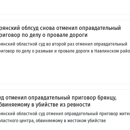
рянский облсуд снова отменил оправдательный
риговор по делу о провале дороги
рянский областной суд во второй раз отменил оправдательный
риговор по делу о размыве и провале дороги в Навлинском рай
уд отменил оправдательный приговор брянцу,
бвиняемому в убийстве из ревности
рянский областной суд отменил оправдательный приговор жит
бластного центра, обвиняемому в жестоком убийстве