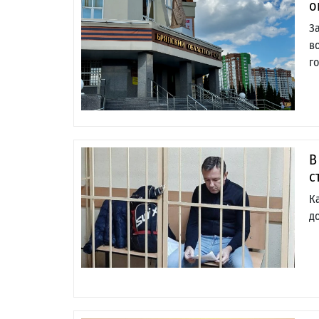
о
З
в
г
В
с
К
д