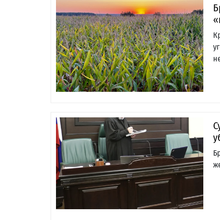
Б
«
К
у
н
С
у
Б
ж