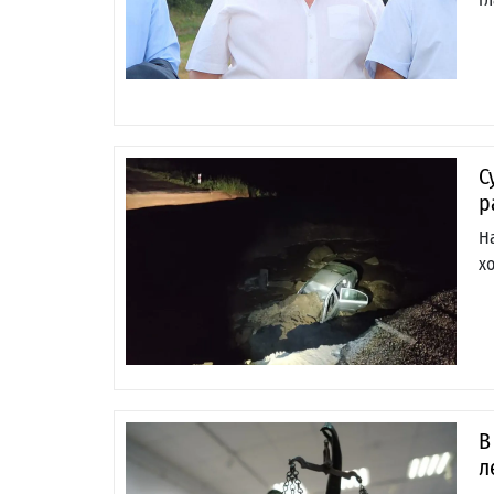
С
р
Н
х
В
л