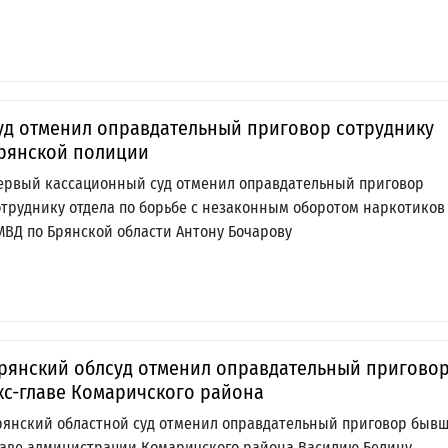
уд отменил оправдательный приговор сотруднику
рянской полиции
ервый кассационный суд отменил оправдательный приговор
отруднику отдела по борьбе с незаконным оборотом наркотиков
МВД по Брянской области Антону Бочарову
рянский облсуд отменил оправдательный пригово
кс-главе Комаричского района
рянский областной суд отменил оправдательный приговор быв
лаве администрации Комаричского района Василию Белину