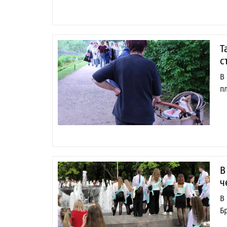
Т
с
В
п
В
ч
В
Б