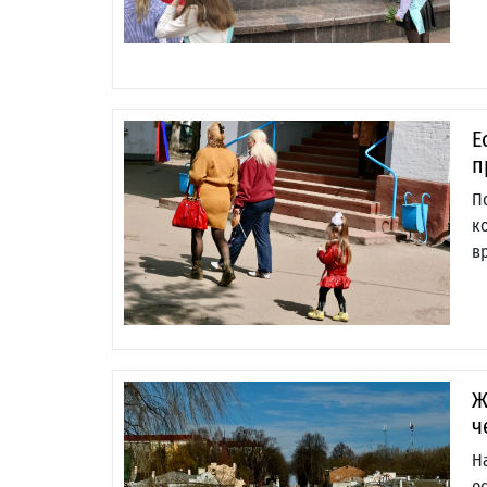
Е
п
П
к
в
Ж
ч
Н
о