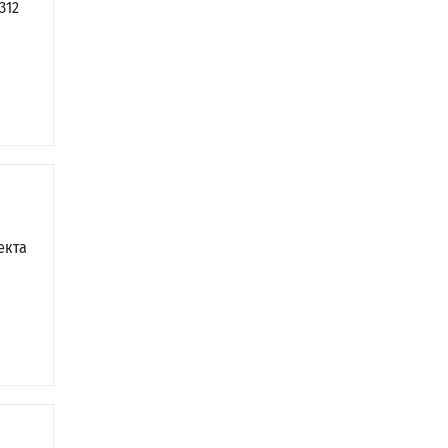
312
екта