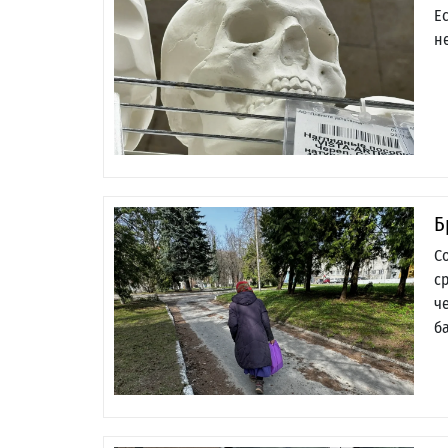
Е
н
Б
С
с
ч
б