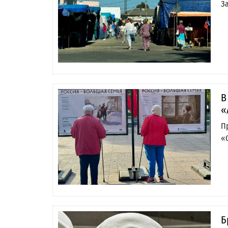
З
В
«
П
«
Б