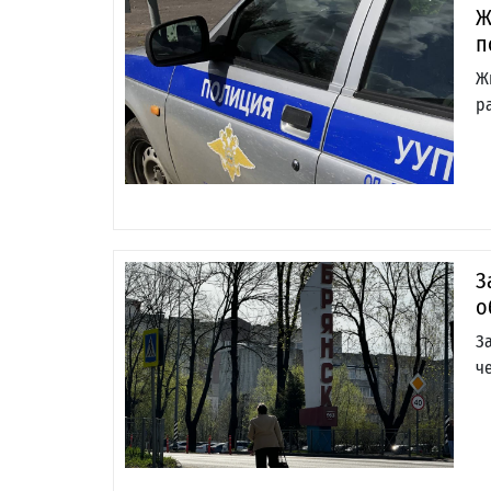
Ж
п
Ж
р
З
о
З
ч