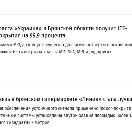
расса «Украина» в Брянской области получит LTE-
окрытие на 99,9 процента
омимо М-3, до конца текущего года связью четвёртого поколени
олжны быть покрыты трассы М-1, М-4, М-9 и ряд других
вязь в брянском гипермаркете «Линия» стала лучш
ля обеспечения устойчивого сигнала применено indoor-покрыти
нтенные системы установлены внутри здания площадью более 1
ысяч квадратных метров