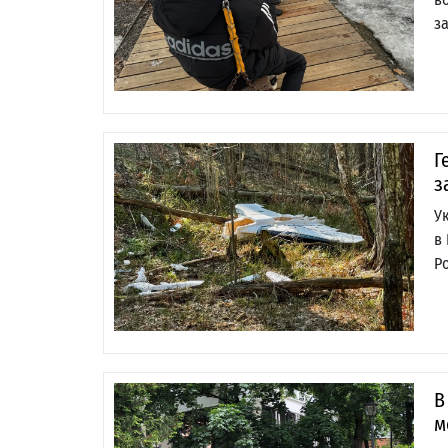
з
Г
з
У
в
Р
В
м