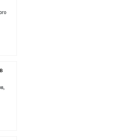
ого
в
в,