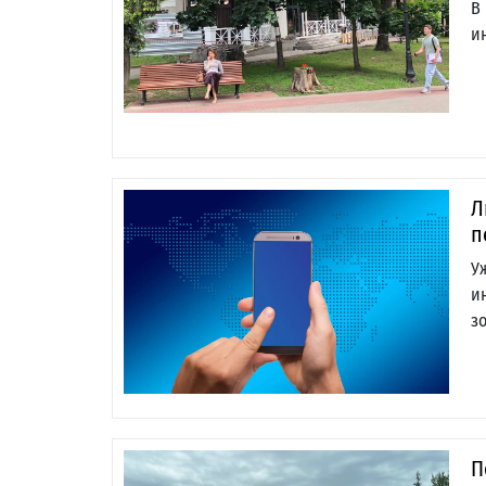
В
и
Л
п
У
и
з
П