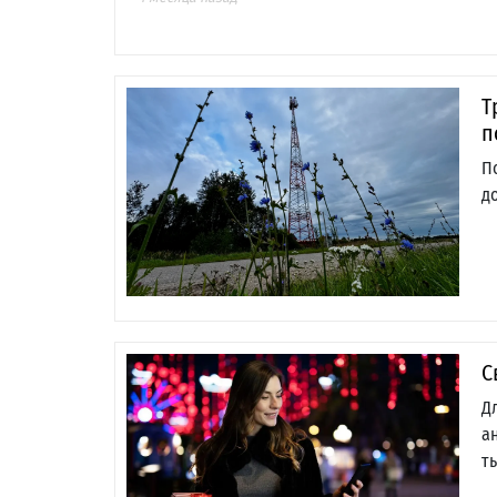
Т
п
П
д
С
Д
а
т