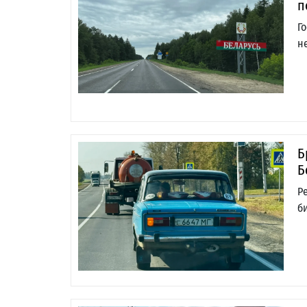
п
Г
н
Б
Б
Р
б