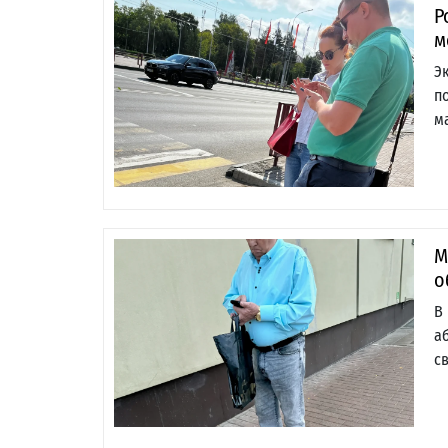
Р
м
Э
п
м
М
о
В
а
с