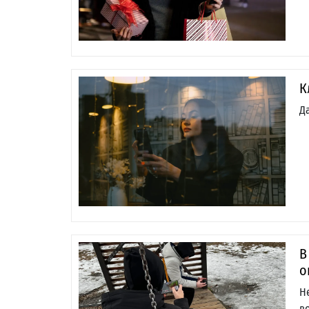
К
Д
В
о
Н
в