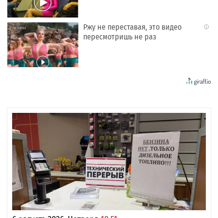
Ржу не переставая, это видео
i
пересмотришь не раз