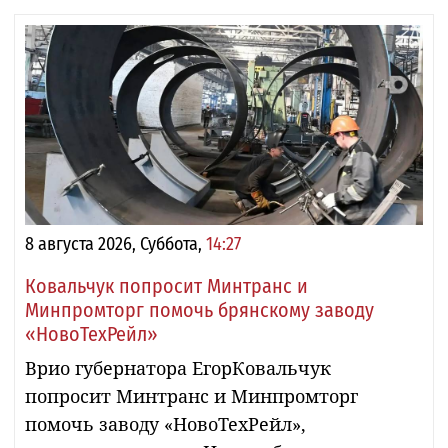
8 августа 2026, Суббота,
14:27
Ковальчук попросит Минтранс и
Минпромторг помочь брянскому заводу
«НовоТехРейл»
Врио губернатора ЕгорКовальчук
попросит Минтранс и Минпромторг
помочь заводу «НовоТехРейл»,