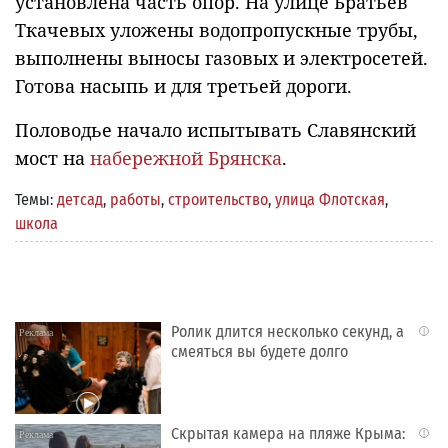
установлена часть опор. На улице Братьев
Ткачевых уложены водопропускные трубы,
выполнены выносы газовых и электросетей.
Готова насыпь и для третьей дороги.
Половодье начало испытывать Славянский
мост на
набережной Брянска
.
Темы:
детсад
,
работы
,
строительство
,
улица Флотская
,
школа
Ролик длится несколько секунд, а
i
смеяться вы будете долго
Скрытая камера на пляже Крыма:
i