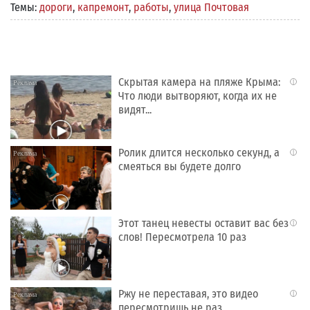
Темы:
дороги
,
капремонт
,
работы
,
улица Почтовая
Скрытая камера на пляже Крыма:
i
Что люди вытворяют, когда их не
видят...
Ролик длится несколько секунд, а
i
смеяться вы будете долго
Этот танец невесты оставит вас без
i
слов! Пересмотрела 10 раз
Ржу не переставая, это видео
i
пересмотришь не раз