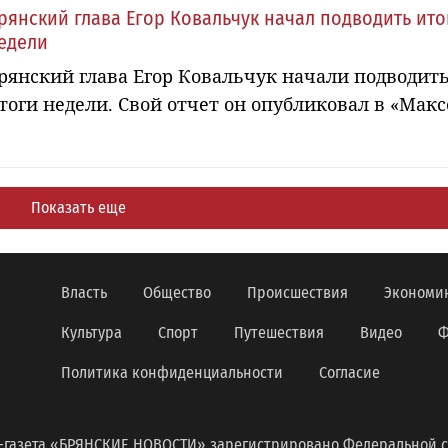
рянский глава Егор Ковальчук начал подводить ито
едели
рянский глава Егор Ковальчук начали подводит
тоги недели. Свой отчет он опубликовал в «Макс
Показать еще
Власть
Общество
Происшествия
Экономи
Культура
Спорт
Путешествия
Видео
Ф
Политика конфиденциальности
Согласие
-газета «БРЯНСКИЕ НОВОСТИ» зарегистрировано Федеральной с