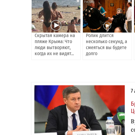
i
i
Скрытая камера на
Ролик длится
пляже Крыма: Что
несколько секунд, а
люди вытворяют,
смеяться вы будете
когда их не видят...
долго
7
Б
Ц
В
с