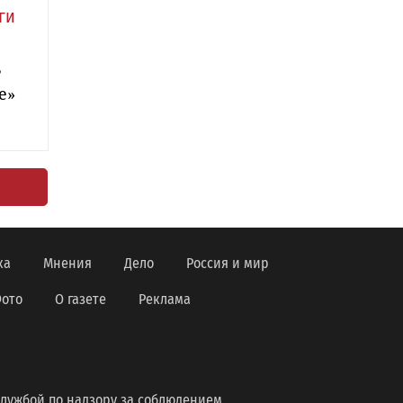
ги
ь
е»
ка
Мнения
Дело
Россия и мир
ото
О газете
Реклама
лужбой по надзору за соблюдением