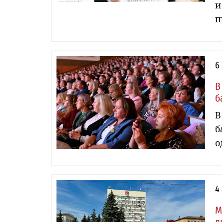
и
п
6
В
б
В
б
о
4
М