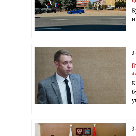
д
Б
и
3
Г
з
К
б
у
3