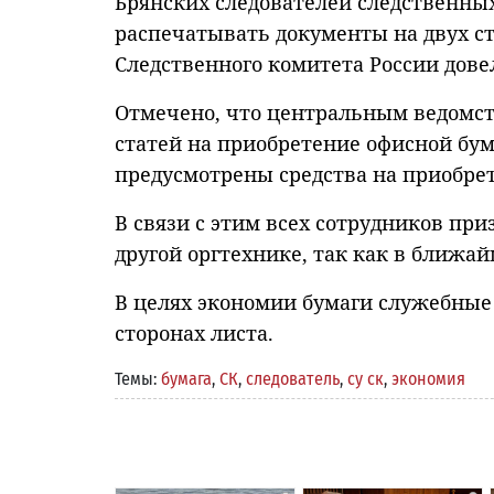
Брянских следователей следственных
распечатывать документы на двух ст
Следственного комитета России довел
Отмечено, что центральным ведомст
статей на приобретение офисной бу
предусмотрены средства на приобрет
В связи с этим всех сотрудников пр
другой оргтехнике, так как в ближай
В целях экономии бумаги служебные
сторонах листа.
Темы:
бумага
,
СК
,
следователь
,
су ск
,
экономия