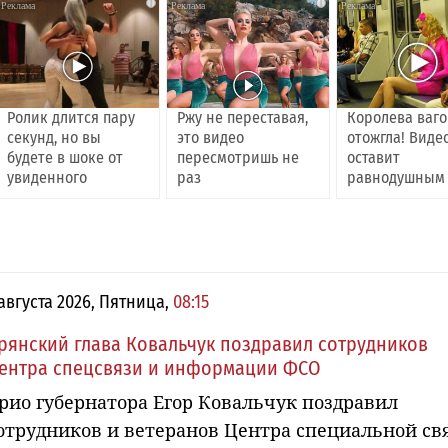
i
i
Ролик длится пару
Ржу не переставая,
Королева ваг
секунд, но вы
это видео
отожгла! Виде
будете в шоке от
пересмотришь не
оставит
увиденного
раз
равнодушным
 августа 2026, Пятница,
08:15
рянский глава Ковальчук поздравил сотрудников
ентра спецсвязи и информации ФСО
рио губернатора Егор Ковальчук поздравил
отрудников и ветеранов Центра специальной св