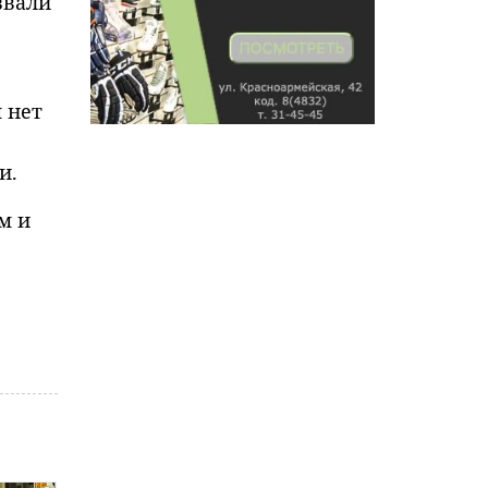
звали
 нет
и.
м и