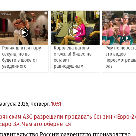
i
i
Ролик длится пару
Королева вагона
Ржу не перест
секунд, но вы
отожгла! Видео не
это видео
будете в шоке от
оставит
пересмотришь
увиденного
равнодушным
раз
 августа 2026, Четверг,
10:51
рянским АЗС разрешили продавать бензин «Евро-2
Евро-3». Чем это обернется
равительство России разрешило производство,