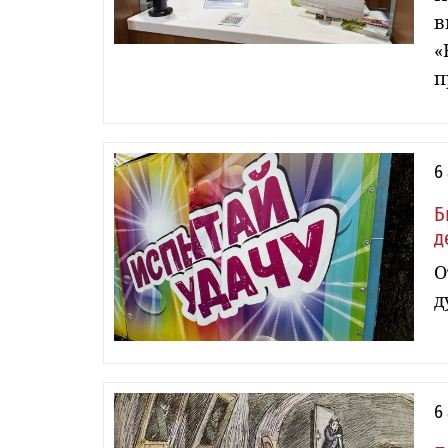
в
«
п
6
Б
д
О
д
6