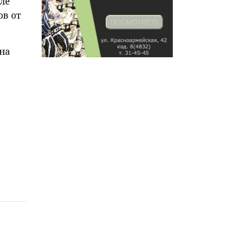
ле
ов от
на