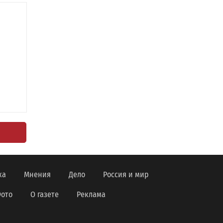
ка
Мнения
Дело
Россия и мир
ото
О газете
Реклама