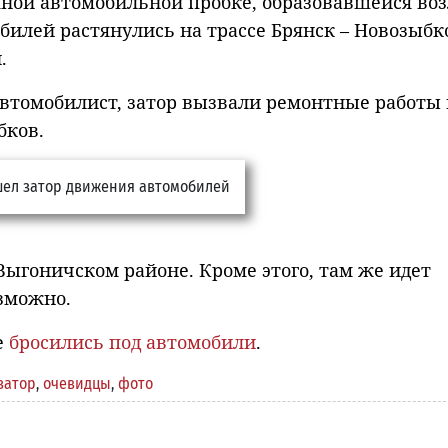
мной автомобильной пробке, образовавшейся воз
билей растянулись на трассе Брянск – Новозыбк
.
автомобилист, затор вызвали ремонтные работы 
бков.
Выгоничском районе. Кроме этого, там же идет
озможно.
е
бросились под автомобили
.
затор
,
очевидцы
,
фото