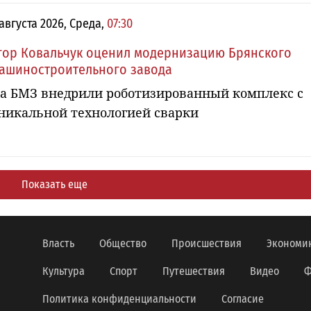
 августа 2026, Среда,
07:30
гор Ковальчук оценил модернизацию Брянского
ашиностроительного завода
а БМЗ внедрили роботизированный комплекс с
никальной технологией сварки
Показать еще
Власть
Общество
Происшествия
Экономи
Культура
Спорт
Путешествия
Видео
Ф
Политика конфиденциальности
Согласие