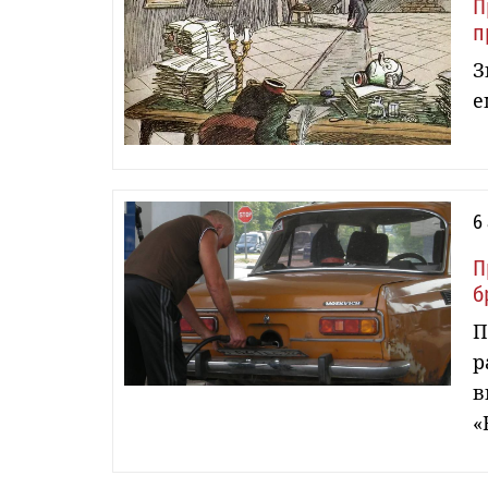
П
п
З
е
6
П
б
П
р
в
«