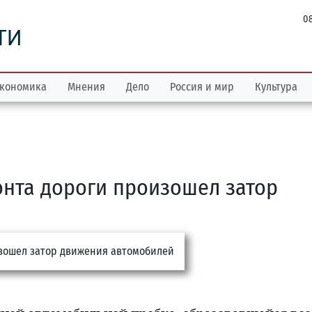
08
ТИ
кономика
Мнения
Дело
Россия и мир
Культура
онта дороги произошел затор