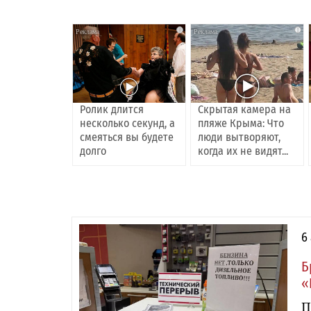
i
i
Ролик длится
Скрытая камера на
несколько секунд, а
пляже Крыма: Что
смеяться вы будете
люди вытворяют,
долго
когда их не видят...
6
Б
«
П