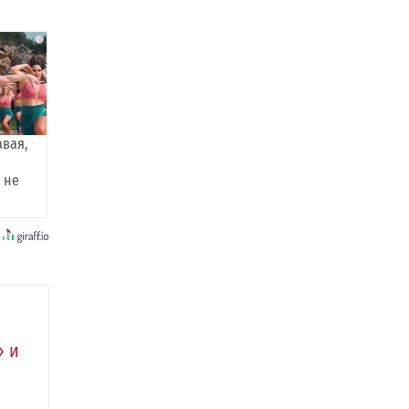
i
авая,
 не
» и