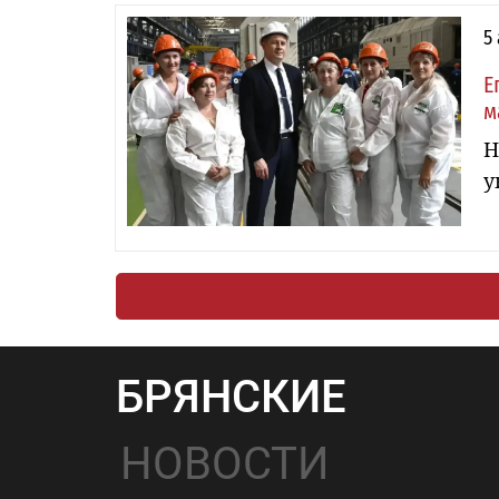
5
Е
м
Н
у
БРЯНСКИЕ
НОВОСТИ