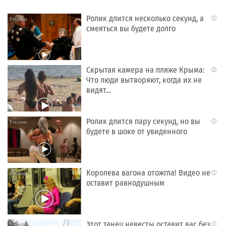
Ролик длится несколько секунд, а
i
смеяться вы будете долго
Скрытая камера на пляже Крыма:
i
Что люди вытворяют, когда их не
видят...
Ролик длится пару секунд, но вы
i
будете в шоке от увиденного
Королева вагона отожгла! Видео не
i
оставит равнодушным
Этот танец невесты оставит вас без
i