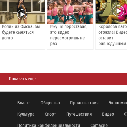
Ролик из Омска: вы
Ржу не переставая,
Королева ваг
будете смеяться
это видео
отожгла! Виде
долго
пересмотришь не
оставит
раз
равнодушным
Показать еще
Власть
Общество
Происшествия
Экономи
Культура
Спорт
Путешествия
Видео
Ф
Политика конфиденциальности
Согласие