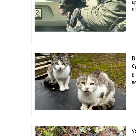
Б
Д
В
с
В
л
У