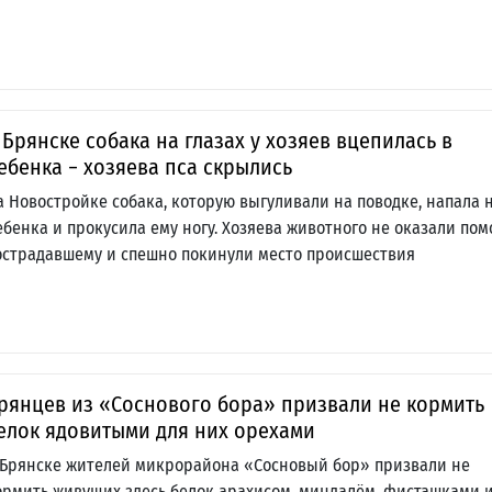
 Брянске собака на глазах у хозяев вцепилась в
ебенка − хозяева пса скрылись
а Новостройке собака, которую выгуливали на поводке, напала 
ебенка и прокусила ему ногу. Хозяева животного не оказали по
острадавшему и спешно покинули место происшествия
рянцев из «Соснового бора» призвали не кормить
елок ядовитыми для них орехами
 Брянске жителей микрорайона «Сосновый бор» призвали не
ормить живущих здесь белок арахисом, миндалём, фисташками 