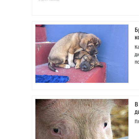
Б
к
К
д
п
В
д
П