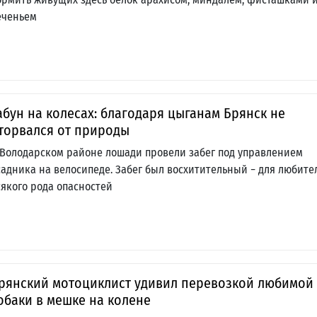
еченьем
абун на колесах: благодаря цыганам Брянск не
торвался от природы
 Володарском районе лошади провели забег под управлением
садника на велосипеде. Забег был восхитительный − для любите
сякого рода опасностей
рянский мотоциклист удивил перевозкой любимой
обаки в мешке на колене