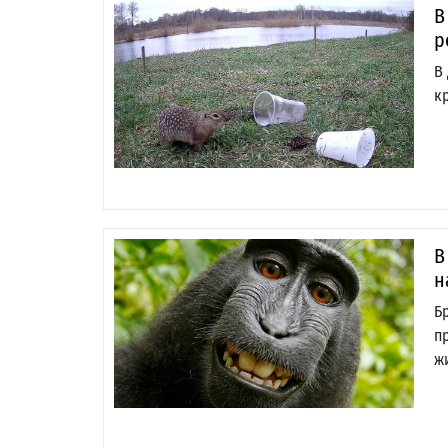
В
р
В
к
В
н
Б
п
ж