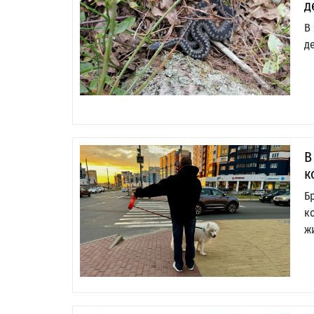
д
В
д
В
к
Б
к
ж