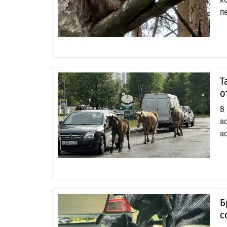
п
Т
о
В
в
в
Б
с