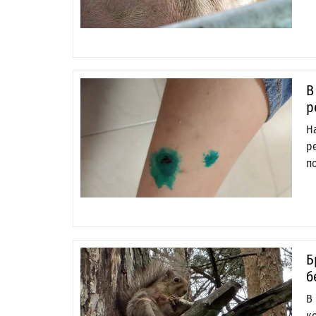
В
р
Н
р
п
Б
б
В
к