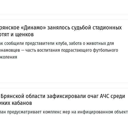
рянское «Динамо» занялось судьбой стадионных
отят и щенков
ак сообщили представители клуба, забота о животных для
инамовцев — часть воспитания подрастающего футбольного
околения
 Брянской области зафиксировали очаг АЧС среди
иких кабанов
лан предусматривает комплекс мер на инфицированном объек