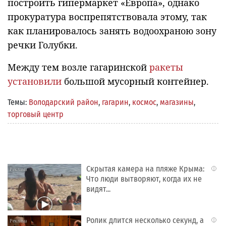
построить гипермаркет «Европа», однако
прокуратура воспрепятствовала этому, так
как планировалось занять водоохраною зону
речки Голубки.
Между тем возле гагаринской
ракеты
установили
большой мусорный контейнер.
Темы:
Володарский район
,
гагарин
,
космос
,
магазины
,
торговый центр
Скрытая камера на пляже Крыма:
i
Что люди вытворяют, когда их не
видят...
Ролик длится несколько секунд, а
i