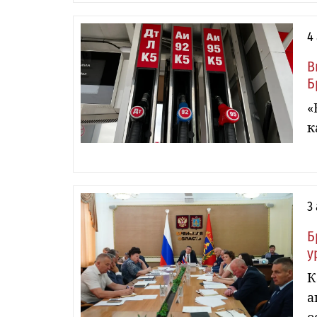
4
В
Б
«
к
3
Б
у
К
а