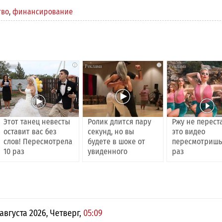
тво
,
финансирование
i
i
Этот танец невесты
Ролик длится пару
Ржу не перест
оставит вас без
секунд, но вы
это видео
слов! Пересмотрела
будете в шоке от
пересмотришь
10 раз
увиденного
раз
 августа 2026, Четверг,
05:09