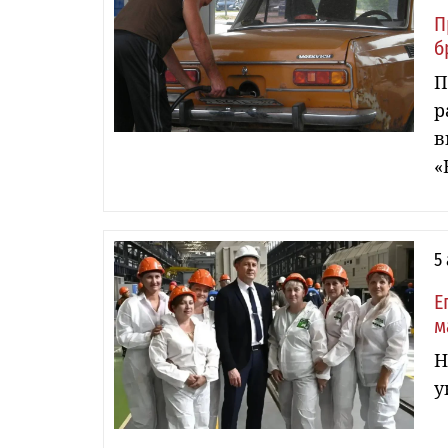
П
б
П
р
в
«
5
Е
м
Н
у