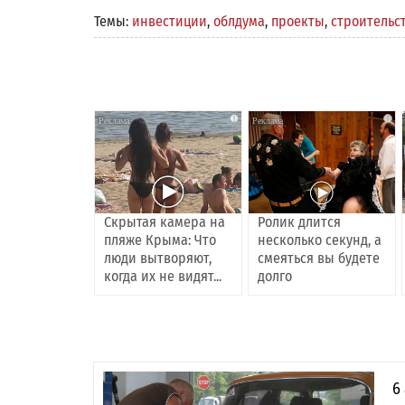
Темы:
инвестиции
,
облдума
,
проекты
,
строительс
i
i
Скрытая камера на
Ролик длится
пляже Крыма: Что
несколько секунд, а
люди вытворяют,
смеяться вы будете
когда их не видят...
долго
6