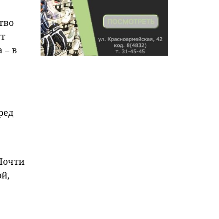
тво
ут
 – в
ред
 Почти
й,