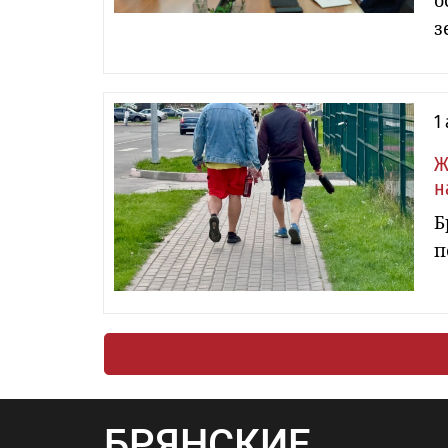
о
з
1
Ж
н
Б
п
БРЯНСКИЕ