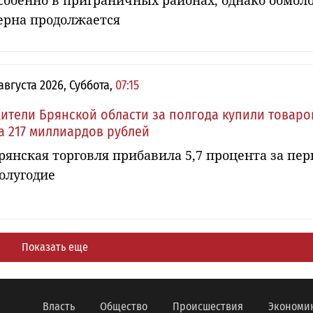
собенно в приграничных районах, однако обмол
ерна продолжается
 августа 2026, Суббота,
07:15
ители Брянской области за полгода купили товаро
а 217 миллиардов рублей
рянская торговля прибавила 5,7 процента за пер
олугодие
Показать еще
Власть
Общество
Происшествия
Экономи