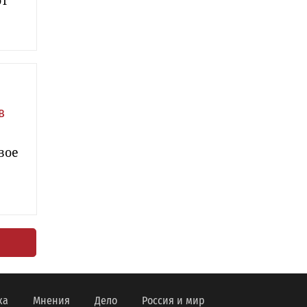
от
в
вое
ка
Мнения
Дело
Россия и мир