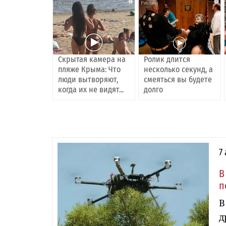
i
i
Скрытая камера на
Ролик длится
пляже Крыма: Что
несколько секунд, а
люди вытворяют,
смеяться вы будете
когда их не видят...
долго
7
В
п
В
д