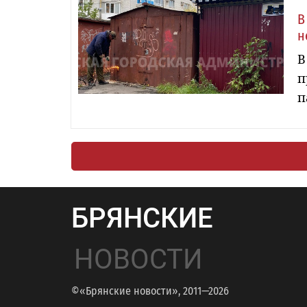
В
н
В
п
п
БРЯНСКИЕ
НОВОСТИ
©«Брянские новости», 2011—2026