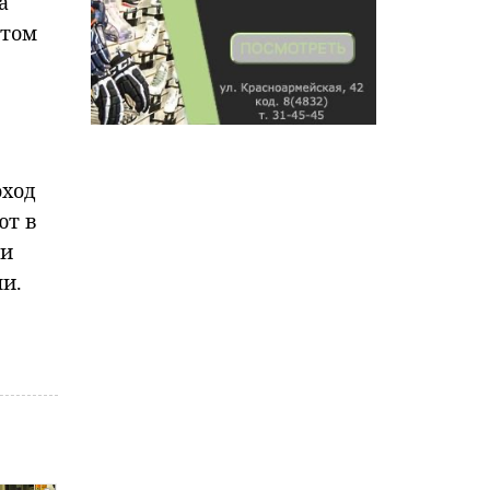
а
этом
оход
ют в
ки
и.