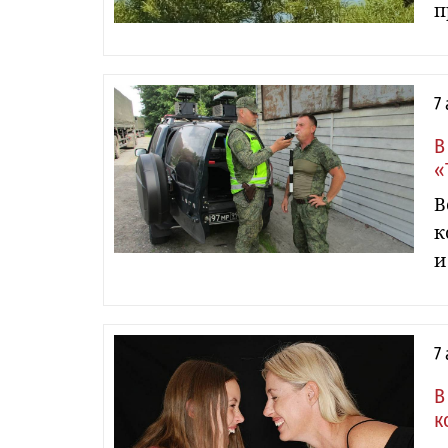
п
7
В
«
В
к
и
7
В
к