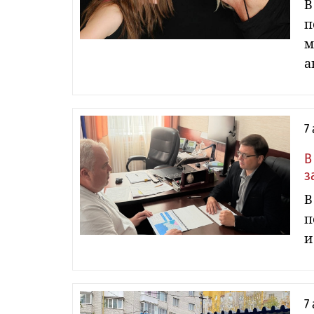
В
п
м
а
7
В
з
В
п
и
7