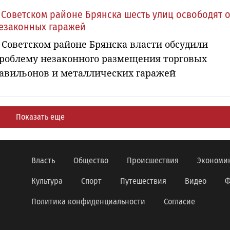
 Советском районе Брянска шесть улиц освободят о
езаконных гаражей
 Советском районе Брянска власти обсудили
роблему незаконного размещения торговых
авильонов и металлических гаражей
Показать еще
Власть
Общество
Происшествия
Экономи
Культура
Спорт
Путешествия
Видео
Ф
Политика конфиденциальности
Согласие