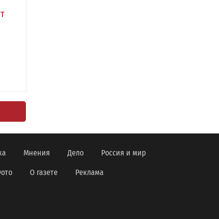
т
ка
Мнения
Дело
Россия и мир
ото
О газете
Реклама