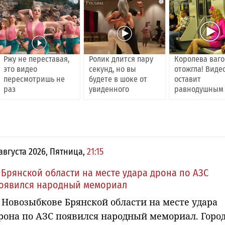
i
i
Ржу не переставая,
Ролик длится пару
Королева ваг
это видео
секунд, но вы
отожгла! Виде
пересмотришь не
будете в шоке от
оставит
раз
увиденного
равнодушным
 августа 2026, Пятница,
21:15
 Брянской области на месте удара дрона по АЗС
оявился народный мемориал
 Новозыбкове Брянской области на месте удара
рона по АЗС появился народный мемориал. Горо