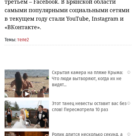
третьем – Facebook. В Брянской области
самыми популярными социальными сетями
в текущем году стали YouTube, Instagram и
«ВКонтакте».
Темы:
теле2
Скрытая камера на пляже Крыма:
i
Что люди вытворяют, когда их не
видят...
Этот танец невесты оставит вас без
i
слов! Пересмотрела 10 раз
Ролик длится несколько секунд, а
i