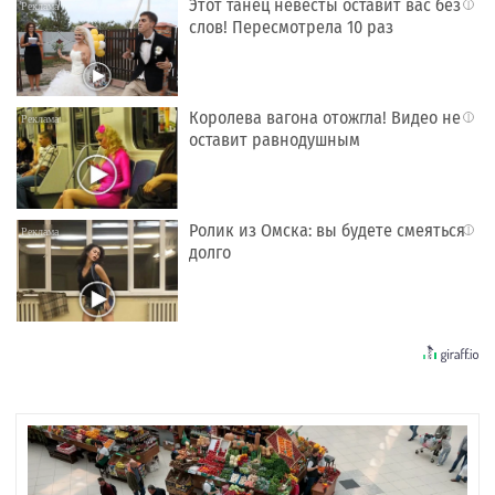
Этот танец невесты оставит вас без
i
слов! Пересмотрела 10 раз
Королева вагона отожгла! Видео не
i
оставит равнодушным
Ролик из Омска: вы будете смеяться
i
долго