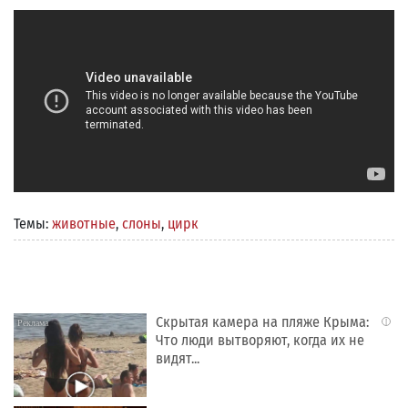
Темы:
животные
,
слоны
,
цирк
Скрытая камера на пляже Крыма:
i
Что люди вытворяют, когда их не
видят...