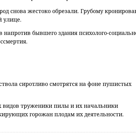
город снова жестоко обрезали. Грубому крониров
й улице.
ев напротив бывшего здания психолого-социальн
ессмертия.
ствола сиротливо смотрятся на фоне пушистых
ых видов труженики пилы и их начальники
окирующих горожан плодам их деятельности.