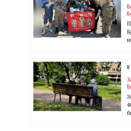
Б
Б
П
Б
н
8
З
Б
З
4
б