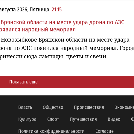
 августа 2026, Пятница,
21:15
 Брянской области на месте удара дрона по АЗС
оявился народный мемориал
 Новозыбкове Брянской области на месте удара
рона по АЗС появился народный мемориал. Горо
ринесли сюда лампады, цветы и свечи
Показать еще
Власть
Общество
Происшествия
Экономи
Культура
Спорт
Путешествия
Видео
Ф
Политика конфиденциальности
Согласие