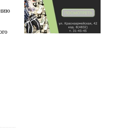
анию
ого