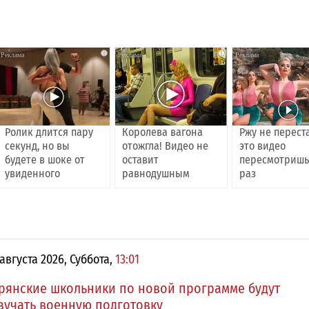
i
i
Ролик длится пару
Королева вагона
Ржу не перест
секунд, но вы
отожгла! Видео не
это видео
будете в шоке от
оставит
пересмотришь
увиденного
равнодушным
раз
 августа 2026, Суббота,
13:01
рянские школьники по новой программе будут
зучать военную подготовку