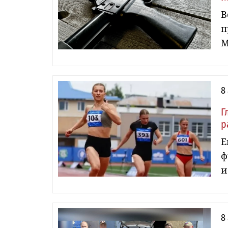
В
п
М
8
Г
р
Е
ф
и
8