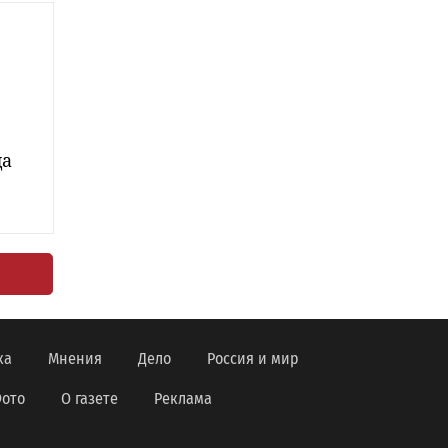
да
ка
Мнения
Дело
Россия и мир
ото
О газете
Реклама