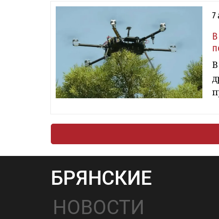
7
В
п
В
д
п
БРЯНСКИЕ
НОВОСТИ