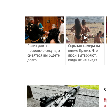
i
i
Ролик длится
Скрытая камера на
несколько секунд, а
пляже Крыма: Что
смеяться вы будете
люди вытворяют,
долго
когда их не видят...
8
Б
и