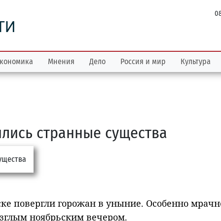
08
ТИ
кономика
Мнения
Дело
Россия и мир
Культура
ились странные существа
ске повергли горожан в уныние. Особенно мрачн
зглым ноябрьским вечером.