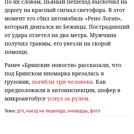
По их словам, пьяный пешеход выскочил на
дорогу на красный сигнал светофора. В этот
момент его сбил автомобиль «Рено Логан»,
который двигался из Бежицы. Пострадавший
от удара отлетел на два метра. Мужчина
получил травмы, его увезли на скорой
помощи.
Ранее «Брянские новости» рассказали, что
под Брянском иномарка врезалась в
грузовик,
погибли три человека
. Как
предположили в автоинспекции, шофер в
микроавтобусе
уснул за рулем
.
Темы:
дтп
,
наезд на пешехода
,
очевидцы
,
фото