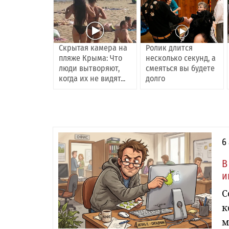
Скрытая камера на
Ролик длится
пляже Крыма: Что
несколько секунд, а
люди вытворяют,
смеяться вы будете
когда их не видят...
долго
6
В
и
С
к
м