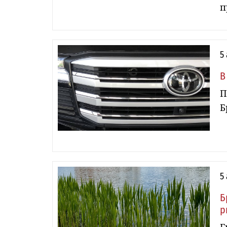
п
5
В
П
Б
5
Б
р