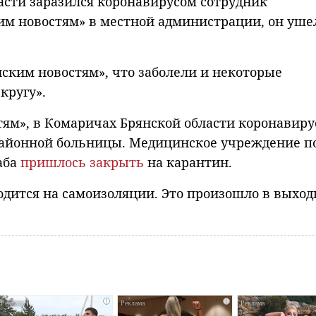
асти заразился коронавирусом сотрудник
им новостям» в местной администрации, он уше
ским новостям», что заболели и некоторые
кругу».
тям», в Комаричах Брянской области коронавир
районной больницы. Медицинское учреждение п
аба
пришлось закрыть
на карантин.
одится на самоизоляции. Это произошло в выход
i
i