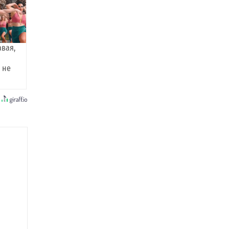
авая,
 не