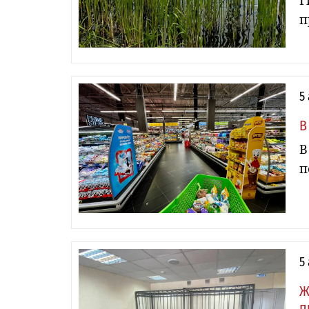
Г
п
5
В
В
п
5
Ж
п