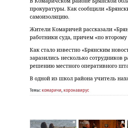
В Комаричском районе Брянской обл
прокуратуры. Как сообщили «Брянск
самоизоляцию.
Жители Комаричей рассказали «Брян
работники суда, причем «по второму 
Как стало известно «Брянским новос
заразились несколько сотрудников 
решению местного оперативного шт
В одной из школ района учитель нах
Темы:
комаричи
,
коронавирус
i
i