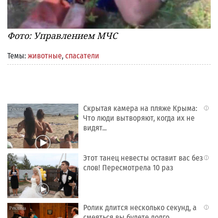
Фото: Управлением МЧС
Темы:
животные
,
спасатели
Скрытая камера на пляже Крыма:
i
Что люди вытворяют, когда их не
видят...
Этот танец невесты оставит вас без
i
слов! Пересмотрела 10 раз
Ролик длится несколько секунд, а
i
смеяться вы будете долго