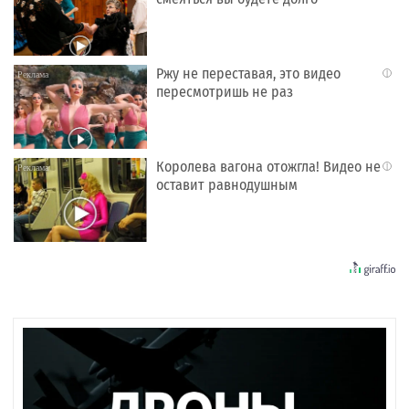
Ржу не переставая, это видео
i
пересмотришь не раз
Королева вагона отожгла! Видео не
i
оставит равнодушным