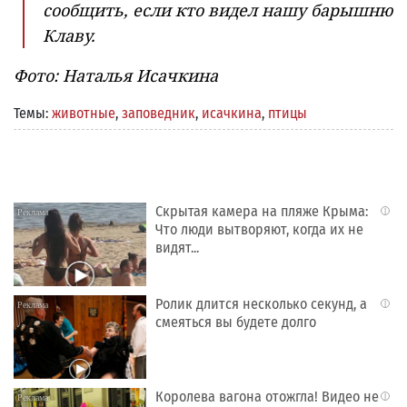
сообщить, если кто видел нашу барышню
Клаву.
Фото: Наталья Исачкина
Темы:
животные
,
заповедник
,
исачкина
,
птицы
Скрытая камера на пляже Крыма:
i
Что люди вытворяют, когда их не
видят...
Ролик длится несколько секунд, а
i
смеяться вы будете долго
Королева вагона отожгла! Видео не
i