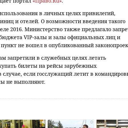
щает портал
«Право.Ru»
.
 использования в личных целях привилегий,
иниц и отелей. О возможности введения такого
еле 2016. Министерство также предлагало запр
 бюджета VIP-залы и залы официальных лиц и
 пункт не вошел в опубликованный законопроек
кам запретили в служебных целях летать
упать билеты на рейсы зарубежных
 случае, если госслужащий летит в командиров
сы не выполняют.
i
i