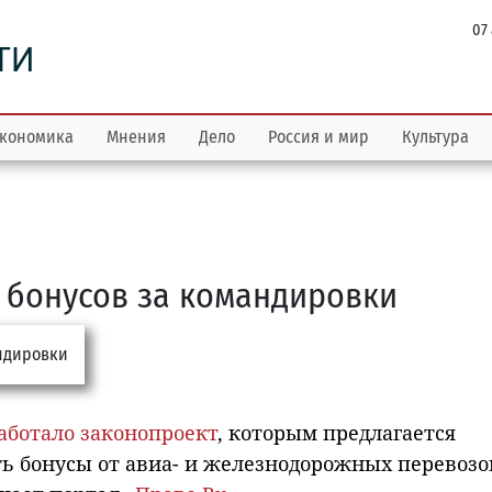
07
ТИ
кономика
Мнения
Дело
Россия и мир
Культура
з бонусов за командировки
аботало законопроект
, которым предлагается
ь бонусы от авиа- и железнодорожных перевозо