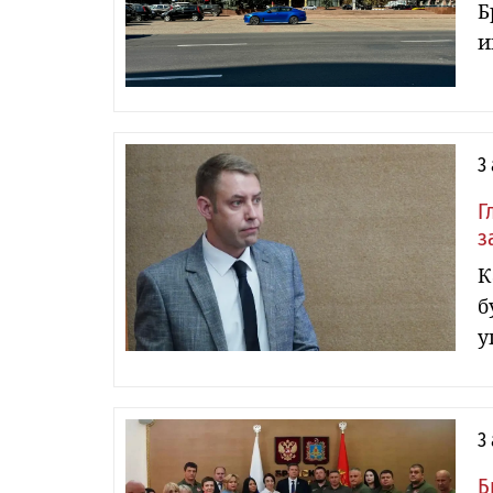
Б
и
3
Г
з
К
б
у
3
Б