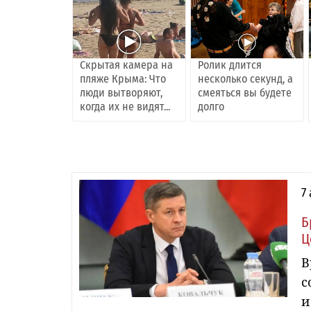
Скрытая камера на
Ролик длится
пляже Крыма: Что
несколько секунд, а
люди вытворяют,
смеяться вы будете
когда их не видят...
долго
7
Б
Ц
В
с
и