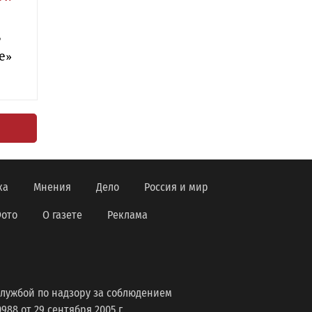
ь
е»
ка
Мнения
Дело
Россия и мир
ото
О газете
Реклама
лужбой по надзору за соблюдением
8 от 29 сентября 2005 г.