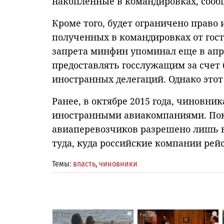
накопленные в командировках, сооб
Кроме того, будет ограничено право
полученных в командировках от гост
запрета минфин упоминал еще в апр
предоставлять госслужащим за счет
иностранных делегаций. Однако этот
Ранее, в октябре 2015 года, чиновни
иностранными авиакомпаниями. Пок
авиаперевозчиков разрешено лишь в
туда, куда российские компании рей
Темы:
власть
,
чиновники
i
i