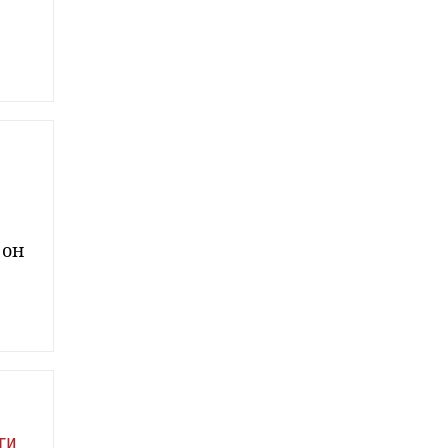
 он
ги