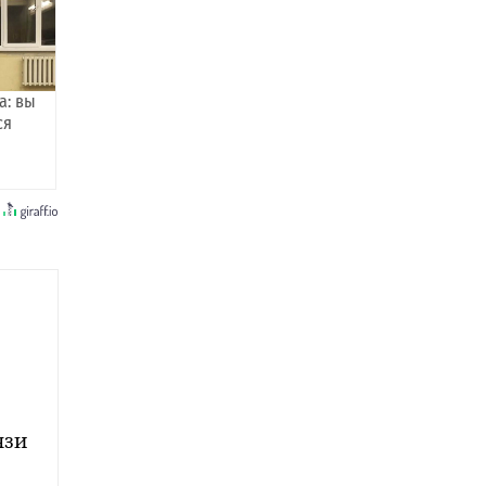
а: вы
ся
язи