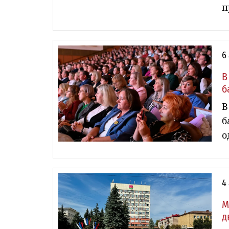
п
6
В
б
В
б
о
4
М
д