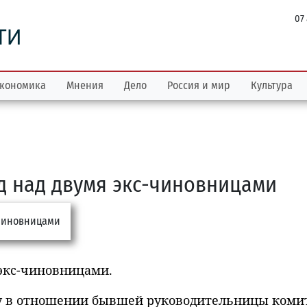
07
ТИ
кономика
Мнения
Дело
Россия и мир
Культура
уд над двумя экс-чиновницами
 экс-чиновницами.
лу в отношении бывшей руководительницы коми