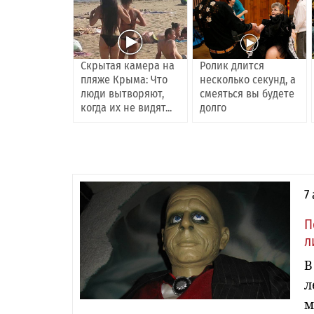
Скрытая камера на
Ролик длится
пляже Крыма: Что
несколько секунд, а
люди вытворяют,
смеяться вы будете
когда их не видят...
долго
7
П
л
В
л
м