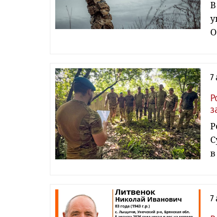
В
у
О
7
Р
з
Р
С
в
7