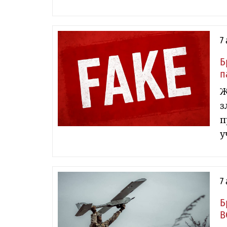
7
Б
п
Ж
з
п
у
7
Б
В