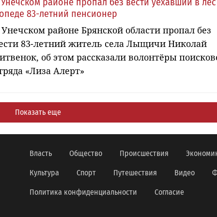
 Унечском районе пропал без вести уехавший в лес
опеде 83-летний пенсионер
 Унечском районе Брянской области пропал без
ести 83-летний житель села Лыщичи Николай
итвенок, об этом рассказали волонтёры поисков
тряда «Лиза Алерт»
Показать еще
Власть
Общество
Происшествия
Экономи
Культура
Спорт
Путешествия
Видео
Ф
Политика конфиденциальности
Согласие