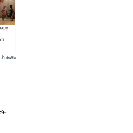
пару
 от
29-