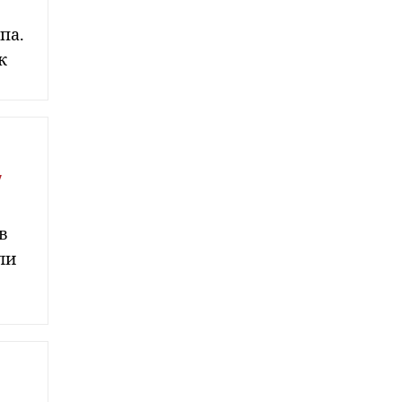
па.
к
У
в
ли