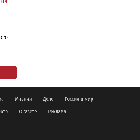
 на
ого
ка
Мнения
Дело
Россия и мир
ото
О газете
Реклама