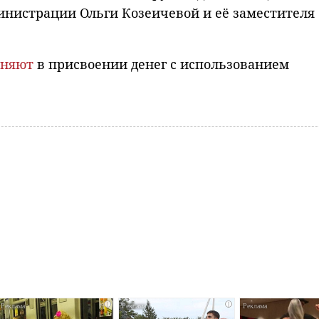
инистрации Ольги Козеичевой и её заместителя
иняют
в присвоении денег с использованием
i
i