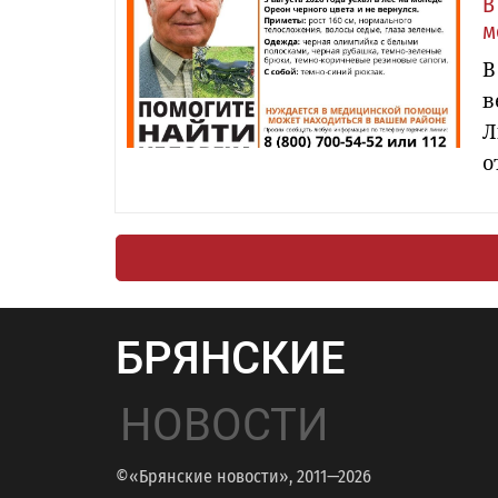
В
м
В
в
Л
о
БРЯНСКИЕ
НОВОСТИ
©«Брянские новости», 2011—2026