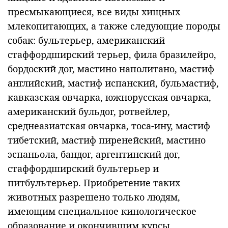
пресмыкающиеся, все виды хищных
млекопитающих, а также следующие породы
собак: бультерьер, американский
стаффордширский терьер, фила бразилейро,
бордоский дог, мастино наполитано, мастиф
английский, мастиф испанский, бульмастиф,
кавказская овчарка, южнорусская овчарка,
американский бульдог, ротвейлер,
среднеазиатская овчарка, тоса-ину, мастиф
тибетский, мастиф пиренейский, мастино
эспаньола, бандог, аргентинский дог,
стаффордширский бультерьер и
питбультерьер. Приобретение таких
животных разрешено только людям,
имеющим специальное кинологическое
образование и окончившим курсы