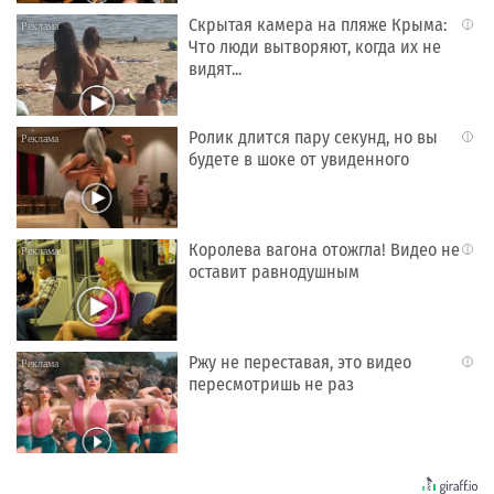
Скрытая камера на пляже Крыма:
i
Что люди вытворяют, когда их не
видят...
Ролик длится пару секунд, но вы
i
будете в шоке от увиденного
Королева вагона отожгла! Видео не
i
оставит равнодушным
Ржу не переставая, это видео
i
пересмотришь не раз