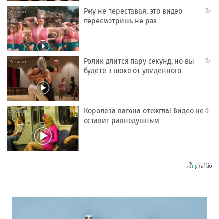
Ржу не переставая, это видео
i
пересмотришь не раз
Ролик длится пару секунд, но вы
i
будете в шоке от увиденного
Королева вагона отожгла! Видео не
i
оставит равнодушным