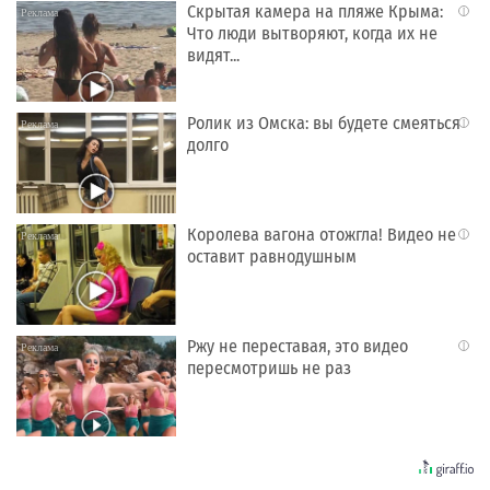
Скрытая камера на пляже Крыма:
i
Что люди вытворяют, когда их не
видят...
Ролик из Омска: вы будете смеяться
i
долго
Королева вагона отожгла! Видео не
i
оставит равнодушным
Ржу не переставая, это видео
i
пересмотришь не раз