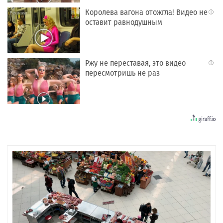
Королева вагона отожгла! Видео не
i
оставит равнодушным
Ржу не переставая, это видео
i
пересмотришь не раз