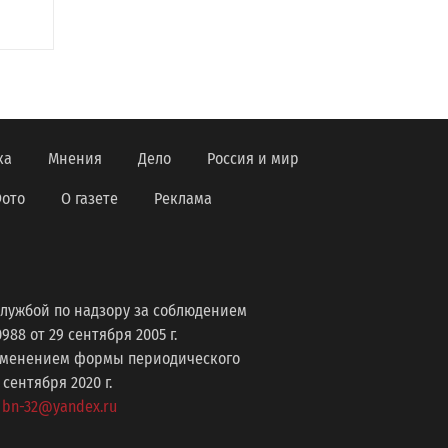
ка
Мнения
Дело
Россия и мир
ото
О газете
Реклама
лужбой по надзору за соблюдением
8 от 29 сентября 2005 г.
изменением формы периодического
ентября 2020 г.
: bn-32@yandex.ru