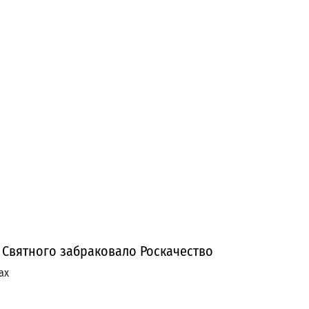
Святного забраковало Роскачество
ах