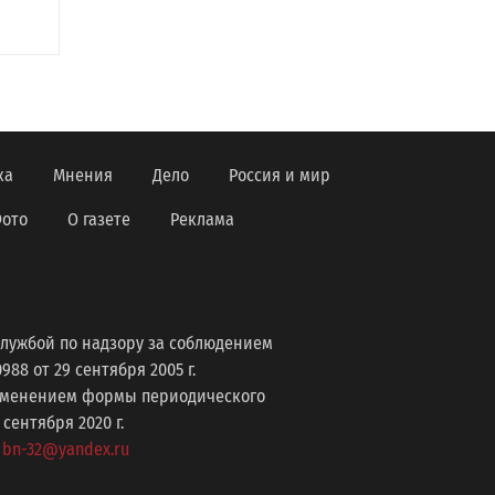
ка
Мнения
Дело
Россия и мир
ото
О газете
Реклама
лужбой по надзору за соблюдением
8 от 29 сентября 2005 г.
изменением формы периодического
ентября 2020 г.
: bn-32@yandex.ru