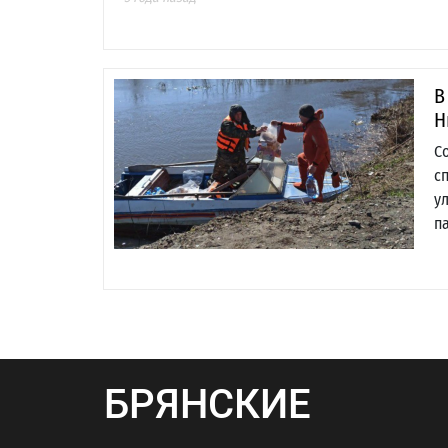
В
Н
С
с
у
п
БРЯНСКИЕ