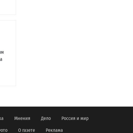
ям
за
ка
Мнения
Дело
Россия и мир
ото
О газете
Реклама