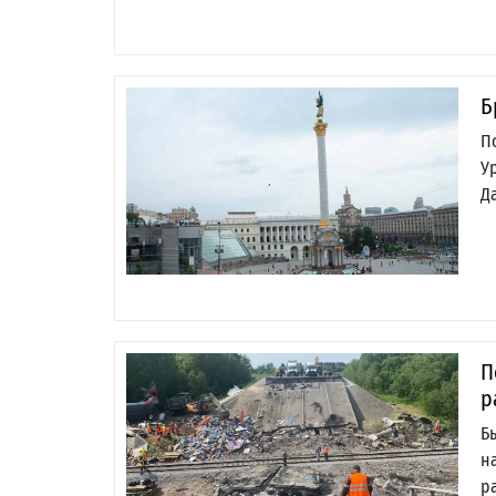
Б
П
У
Д
П
р
Б
н
р