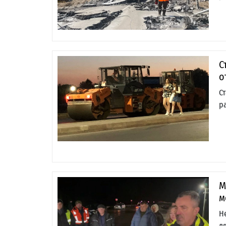
С
о
С
р
М
м
Н
д