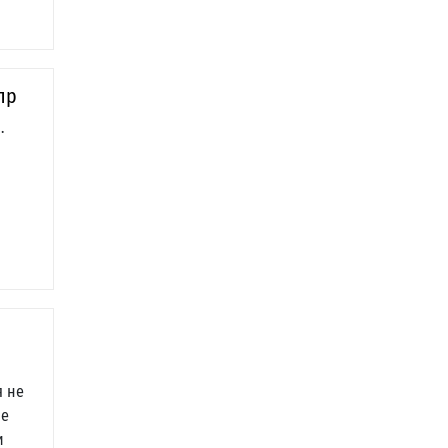
пр
.
я не
ые
и