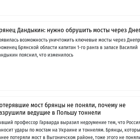
рянец Дандыкин: нужно обрушить мосты через Дне
оявилась возможность уничтожить ключевые мосты через Днепр
роженец Брянской области капитан 1-го ранга в запасе Василий
андыкин пояснил, что изменилось
отерявшие мост брянцы не поняли, почему не
азрушили ведущие в Польшу тоннели
ывший профессор Гарварда выразил недоумение тем, что Росси
аносит удары по мостам на Украине и тоннелям. Брянцы, котор
анее потеряли мост в Выгоничском районе, тоже этого не понял