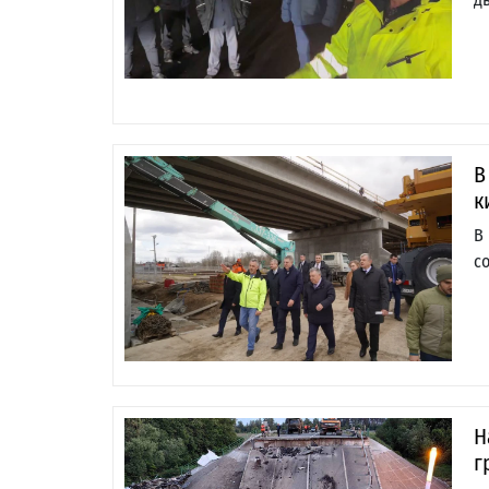
В
к
В
с
Н
г