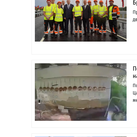
Б
П
д
П
н
П
Ц
м