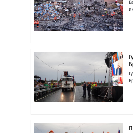
Б
и
Г
Б
Г
Б
П