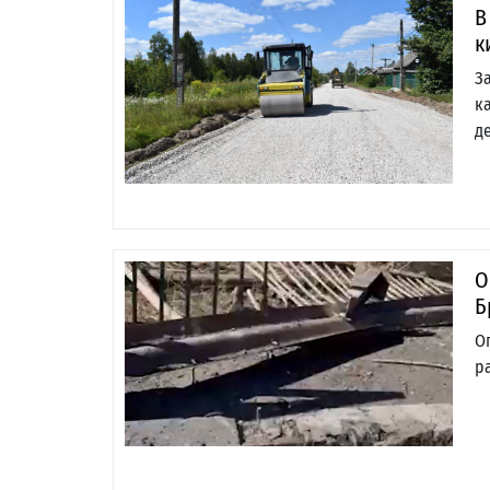
В
к
З
к
д
О
Б
О
р