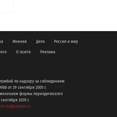
ка
Мнения
Дело
Россия и мир
ото
О газете
Реклама
лужбой по надзору за соблюдением
8 от 29 сентября 2005 г.
изменением формы периодического
ентября 2020 г.
: bn-32@yandex.ru