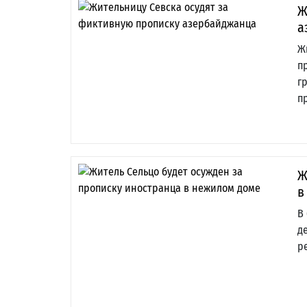
Ж
а
Ж
п
г
п
Ж
в
В
д
р