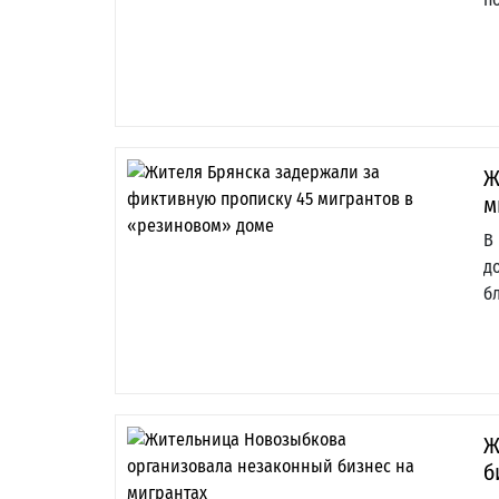
Ж
м
В
д
б
Ж
б