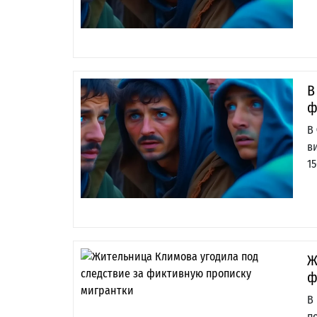
В
ф
В
в
1
Ж
ф
В
п