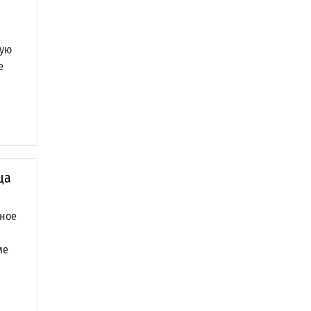
ную
е
ца
вное
ме