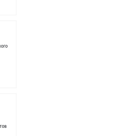
ного
тов