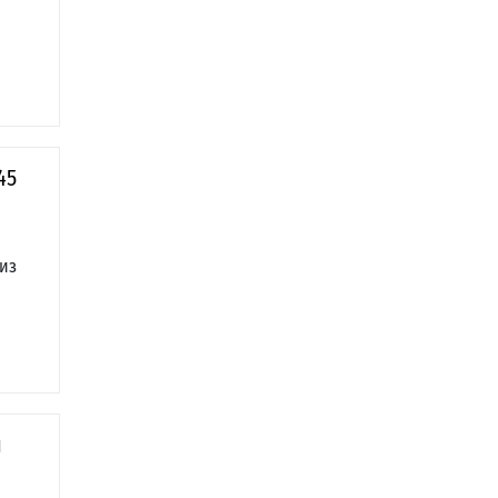
45
из
й