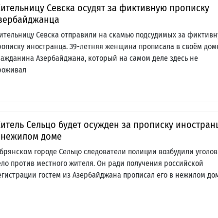
ительницу Севска осудят за фиктивную прописку
зербайджанца
ительницу Севска отправили на скамью подсудимых за фиктив
рописку иностранца. 39-летняя женщина прописала в своём дом
ражданина Азербайджана, который на самом деле здесь не
роживал
итель Сельцо будет осужден за прописку иностран
 нежилом доме
 брянском городе Сельцо следователи полиции возбудили уголо
ело против местного жителя. Он ради получения российской
егистрации гостем из Азербайджана прописал его в нежилом до