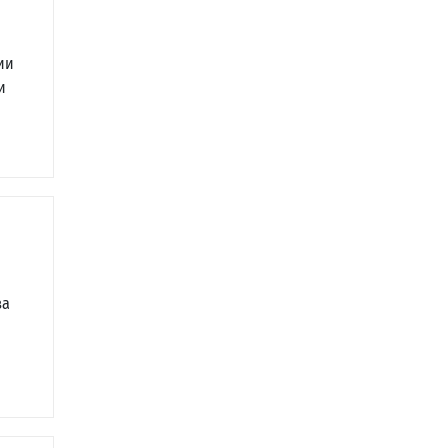
ии
и
за