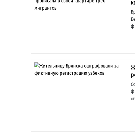
к
Б
Б
ф
Ж
р
С
ф
о