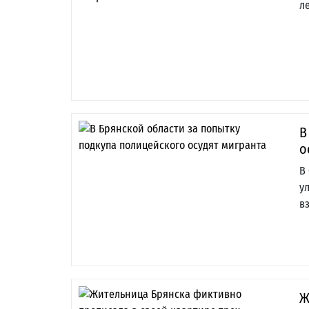
л
В
о
В
у
в
Ж