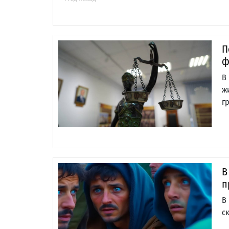
П
ф
В
ж
г
В
п
В
с