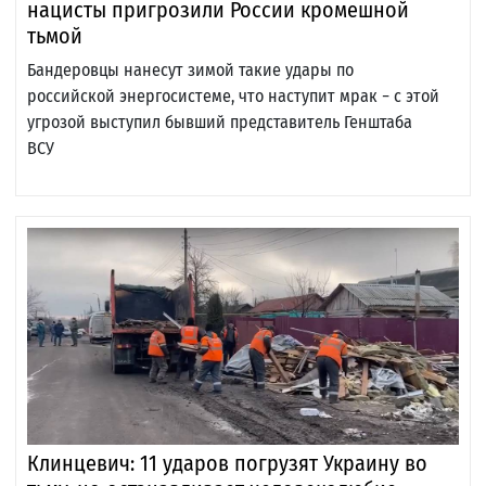
нацисты пригрозили России кромешной
тьмой
Бандеровцы нанесут зимой такие удары по
российской энергосистеме, что наступит мрак − с этой
угрозой выступил бывший представитель Генштаба
ВСУ
Клинцевич: 11 ударов погрузят Украину во