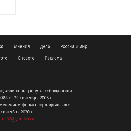
ка
Мнения
Дело
Россия и мир
ото
О газете
Реклама
лужбой по надзору за соблюдением
8 от 29 сентября 2005 г.
изменением формы периодического
ентября 2020 г.
: bn-32@yandex.ru