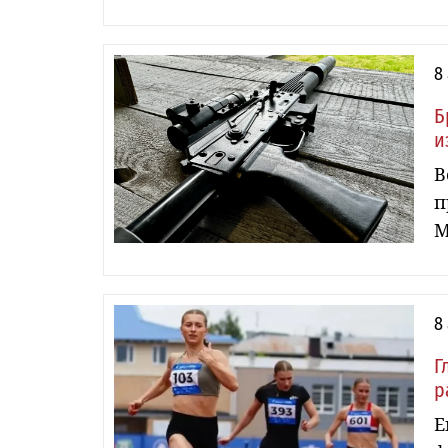
8
Б
и
В
п
М
8
Г
р
Е