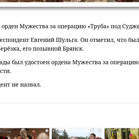
 орден Мужества за операцию «Труба» под Судже
еспондент Евгений Шульга. Он отметил, что бы
ерёзка, его позывной Брянск.
гады был удостоен ордена Мужества за операцию
сти.
ент не назвал.
i
i