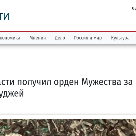
08
ТИ
кономика
Мнения
Дело
Россия и мир
Культура
сти получил орден Мужества за
Суджей