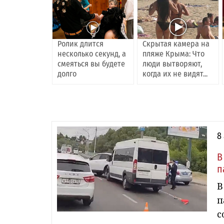
Ролик длится
Скрытая камера на
несколько секунд, а
пляже Крыма: Что
смеяться вы будете
люди вытворяют,
долго
когда их не видят...
8
В
п
В
п
с