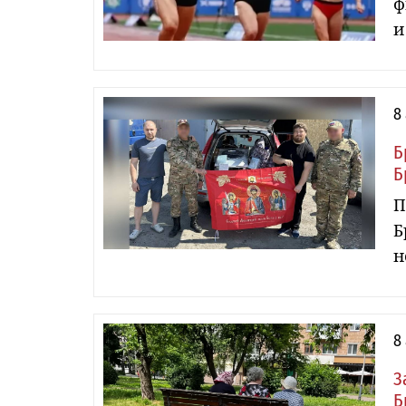
ф
и
8
Б
Б
П
Б
н
8
З
Б