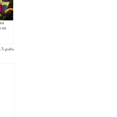
она
о не