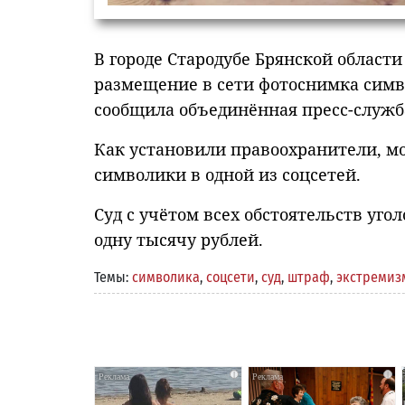
В городе Стародубе Брянской област
размещение в сети фотоснимка симв
сообщила объединённая пресс-служба
Как установили правоохранители, м
символики в одной из соцсетей.
Суд с учётом всех обстоятельств уг
одну тысячу рублей.
Темы:
символика
,
соцсети
,
суд
,
штраф
,
экстремиз
i
i