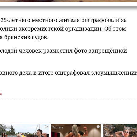
и 25-летнего местного жителя оштрафовали за
олики экстремистской организации. Об этом
 брянских судов.
олодой человек разместил фото запрещённой
оловного дела в итоге оштрафовал злоумышленни
м
i
i