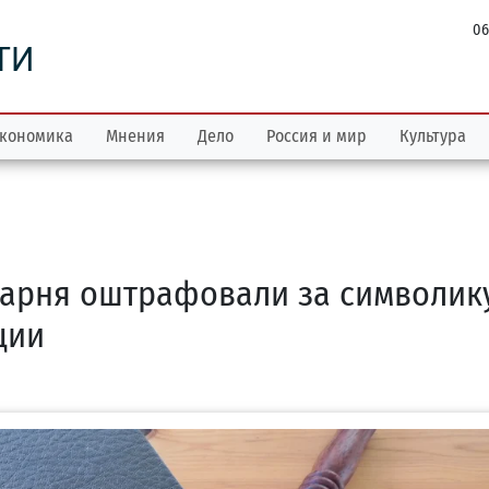
06
ТИ
кономика
Мнения
Дело
Россия и мир
Культура
 парня оштрафовали за символик
ции