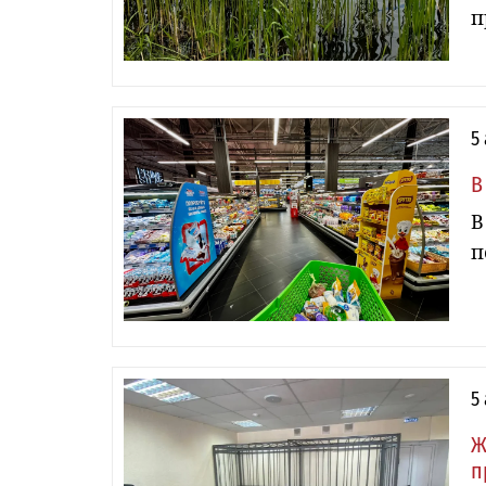
п
5
В
В
п
5
Ж
п