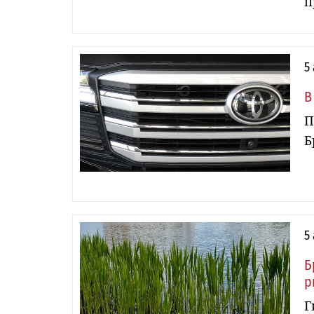
п
5
В
П
Б
5
Б
р
Г