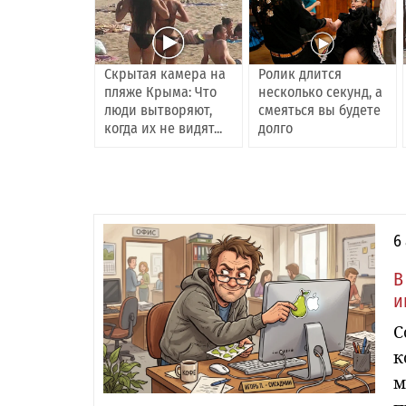
Скрытая камера на
Ролик длится
пляже Крыма: Что
несколько секунд, а
люди вытворяют,
смеяться вы будете
когда их не видят...
долго
6
В
и
С
к
м