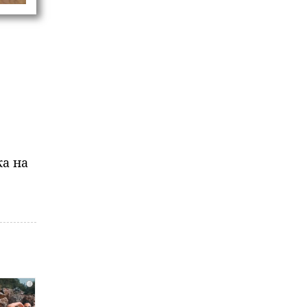
ка на
i