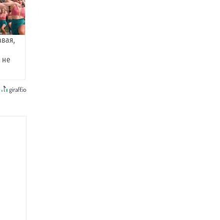
авая,
 не